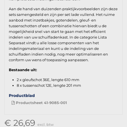
Aan de hand van duizenden praktijkvoorbeelden zijn deze
sets samengesteld en zijn per set lade vullend. Het ruime
aanbod met inzetbakjes, gotendelen, gleuf- en
tussenschotten of een combinatie hiervan biedt u de
mogelijkheid snel van start te gaan met het efficient
indelen van uw schuifladenkast. In de categorie Lista
Separaat vindt u alle losse componenten van het
indelingsmateriaal en kunt u de indeling van de
schuifladen indien nodig, nog meer optimaliseren en
conform uw wens of toepassing aanpassen.
Bestaande uit:
2 x gleufschot 36E, lengte 610 mm
8 x tussenschot 12E, lengte 201 mm
Productblad
Productsheet 41-9085-001
€ 26,69
excl. btw