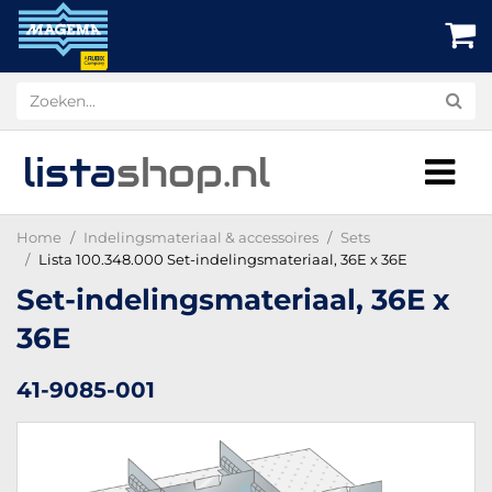
lista
shop
.nl
Home
Indelingsmateriaal & accessoires
Sets
Lista 100.348.000 Set-indelingsmateriaal, 36E x 36E
Set-indelingsmateriaal, 36E x
36E
41-9085-001