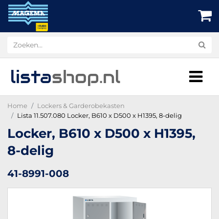
lista
shop
.nl
Home
Lockers & Garderobekasten
Lista 11.507.080 Locker, B610 x D500 x H1395, 8-delig
Locker, B610 x D500 x H1395,
8-delig
41-8991-008