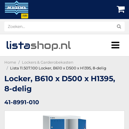
lista
shop
.nl
Home
Lockers & Garderobekasten
Lista 11.507.100 Locker, B610 x D500 x H1395, 8-delig
Locker, B610 x D500 x H1395,
8-delig
41-8991-010