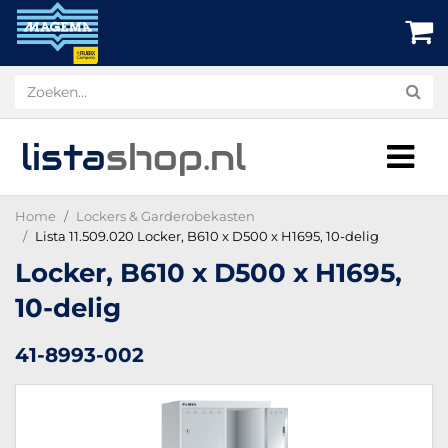
lista
shop
.nl
Home
Lockers & Garderobekasten
Lista 11.509.020 Locker, B610 x D500 x H1695, 10-delig
Locker, B610 x D500 x H1695,
10-delig
41-8993-002