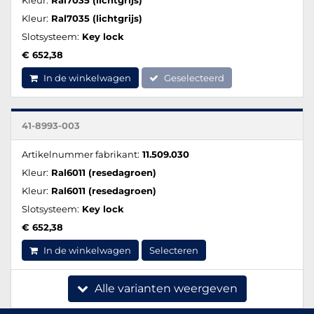
Kleur:
Ral7035 (lichtgrijs)
Slotsysteem:
Key lock
€ 652,38
In de winkelwagen
Geselecteerd
41-8993-003
Artikelnummer fabrikant:
11.509.030
Kleur:
Ral6011 (resedagroen)
Kleur:
Ral6011 (resedagroen)
Slotsysteem:
Key lock
€ 652,38
In de winkelwagen
Selecteren
Alle varianten weergeven