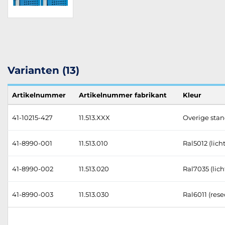
Varianten (13)
Artikelnummer
Artikelnummer fabrikant
Kleur
41-10215-427
11.513.XXX
Overige stan
41-8990-001
11.513.010
Ral5012 (lic
41-8990-002
11.513.020
Ral7035 (licht
41-8990-003
11.513.030
Ral6011 (res