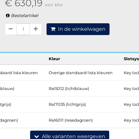
€ 630,19
excl. btw
Bestelartikel
In de winkelwagen
Kleur
Slotsy
daard lista kleuren
Overige standaard lista kleuren
Key loc
htblauw)
Ral5012 (lichtblauw)
Key loc
grijs)
Ral7035 (lichtgrijs)
Key loc
edagroen)
Ral6011 (resedagroen)
Key loc
Alle varianten weergeven