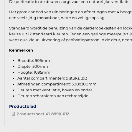
De perforatie in de deuren zorgt voor een natuurlijke ventilatie.
Het grote aanbod van uitvoeringen en afmetingen met 4 hoogte en
een veelzijdig toepasbaar, nette en veilige opslag.
Standaard wordt de behuizing van de garderobekasten en lockers
keuze uit 12 standaard kleuren. Tegen een geringe meerprijs zij
wens qua kleur, uitvoering of perforatiepatroon in de deur, ne
Kenmerken
Breedte: 905mm
Diepte: 500mm
Hoogte: 1095mm
Aantal compartimenten: 9 stuks, 3x3
Afmetingen compertiment: 300x300mm
Deuren met ventilatie, boven en onder
Deuren scharnieren aan rechterzijde
Productblad
Productsheet 41-8990-012