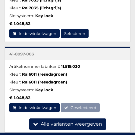
Kleur:
Ral7035 (lichtgrijs)
Slotsysteem:
Key lock
€ 1.048,82
In de winkelwagen
Selecteren
41-8997-003
Artikelnummer fabrikant:
11.519.030
Kleur:
Ral6011 (resedagroen)
Kleur:
Ral6011 (resedagroen)
Slotsysteem:
Key lock
€ 1.048,82
In de winkelwagen
Geselecteerd
Alle varianten weergeven