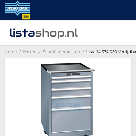
lista
shop
.nl
Home
Kasten
Schuifladenkasten
Lista 14.374.050 Verrijdb