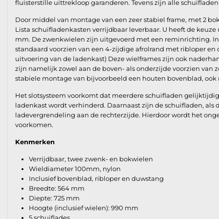
fluisterstille uittrekloop garanderen. Tevens zijn alle schuiflade
Door middel van montage van een zeer stabiel frame, met 2 bok
Lista schuifladenkasten verrijdbaar leverbaar. U heeft de keuze
mm. De zwenkwielen zijn uitgevoerd met een reminrichting. Ind
standaard voorzien van een 4-zijdige afrolrand met ribloper en 
uitvoering van de ladenkast) Deze wielframes zijn ook naderhan
zijn namelijk zowel aan de boven- als onderzijde voorzien va
stabiele montage van bijvoorbeeld een houten bovenblad, ook 
Het slotsysteem voorkomt dat meerdere schuifladen gelijktijd
ladenkast wordt verhinderd. Daarnaast zijn de schuifladen, als
ladevergrendeling aan de rechterzijde. Hierdoor wordt het ong
voorkomen.
Kenmerken
Verrijdbaar, twee zwenk- en bokwielen
Wieldiameter 100mm, nylon
Inclusief bovenblad, ribloper en duwstang
Breedte: 564 mm
Diepte: 725 mm
Hoogte (inclusief wielen): 990 mm
5 schuiflades