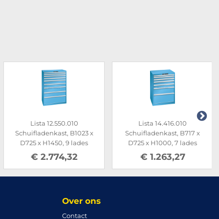
Lista 12.550.010
Lista 14.416.010
Schuifladenkast, B1023 x
Schuifladenkast, B717 x
D725 x H1450, 9 lades
D725 x H1000, 7 lades
€ 2.774,32
€ 1.263,27
Over ons
Contact