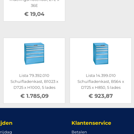
36E
€ 19,04
Lista 79.392.010
Lista 14.399.010
Schuifladenkast, B1023 x
Schuifladenkast, B564 x
D725 x H1000, 5 lades
D725 x H850, 5 lades
€ 1.785,09
€ 923,87
ijden
Klantenservice
rijdag
Betalen