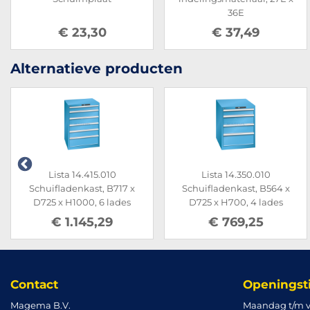
36E
€ 23,30
€ 37,49
Alternatieve producten
Lista 14.415.010
Lista 14.350.010
Schuifladenkast, B717 x
Schuifladenkast, B564 x
D725 x H1000, 6 lades
D725 x H700, 4 lades
€ 1.145,29
€ 769,25
Contact
Openingst
Magema B.V.
Maandag t/m v