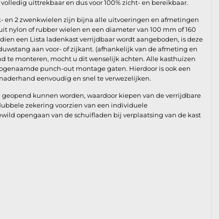
n volledig uittrekbaar en dus voor 100% zicht- en bereikbaar.
- en 2 zwenkwielen zijn bijna alle uitvoeringen en afmetingen
 uit nylon of rubber wielen en een diameter van 100 mm of 160
ien een Lista ladenkast verrijdbaar wordt aangeboden, is deze
duwstang aan voor- of zijkant. (afhankelijk van de afmeting en
d te monteren, mocht u dit wenselijk achten. Alle kasthuizen
n zogenaamde punch-out montage gaten. Hierdoor is ook een
naderhand eenvoudig en snel te verwezelijken.
ig geopend kunnen worden, waardoor kiepen van de verrijdbare
 dubbele zekering voorzien van een individuele
ewild opengaan van de schuifladen bij verplaatsing van de kast