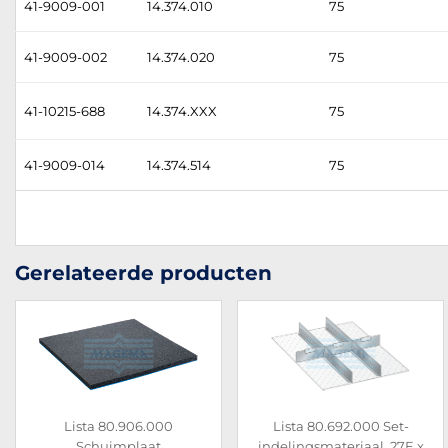
41-9009-001
14.374.010
75
41-9009-002
14.374.020
75
41-10215-688
14.374.XXX
75
41-9009-014
14.374.514
75
Gerelateerde producten
Lista 80.906.000
Lista 80.692.000 Set-
Schuimplaat
indelingsmateriaal, 27E x