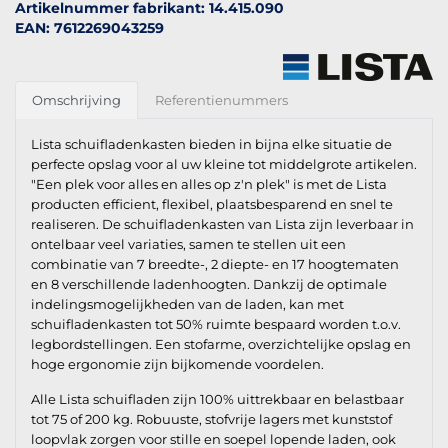
Artikelnummer fabrikant: 14.415.090
EAN: 7612269043259
Omschrijving
Referentienummers
Lista schuifladenkasten bieden in bijna elke situatie de
perfecte opslag voor al uw kleine tot middelgrote artikelen.
"Een plek voor alles en alles op z'n plek" is met de Lista
producten efficient, flexibel, plaatsbesparend en snel te
realiseren. De schuifladenkasten van Lista zijn leverbaar in
ontelbaar veel variaties, samen te stellen uit een
combinatie van 7 breedte-, 2 diepte- en 17 hoogtematen
en 8 verschillende ladenhoogten. Dankzij de optimale
indelingsmogelijkheden van de laden, kan met
schuifladenkasten tot 50% ruimte bespaard worden t.o.v.
legbordstellingen. Een stofarme, overzichtelijke opslag en
hoge ergonomie zijn bijkomende voordelen.
Alle Lista schuifladen zijn 100% uittrekbaar en belastbaar
tot 75 of 200 kg. Robuuste, stofvrije lagers met kunststof
loopvlak zorgen voor stille en soepel lopende laden, ook