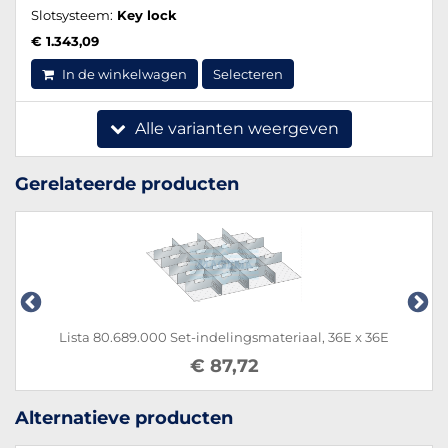
Slotsysteem:
Key lock
€ 1.343,09
In de winkelwagen
Selecteren
Alle varianten weergeven
Gerelateerde producten
Lista 80.689.000 Set-indelingsmateriaal, 36E x 36E
€ 87,72
Alternatieve producten