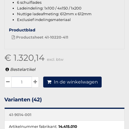
6 schuiflades
Ladeindeling: 1x100 / 4x150 / 1x200
Nuttige ladeafmeting: 612mm x 612mm
Exclusief indelingsmateriaal
Productblad
Productsheet 41-10220-411
€ 1.320,14
excl. btw
Bestelartikel
In de winkelwagen
Varianten (42)
41-9014-001
Artikelnummer fabrikant:
14.415.010