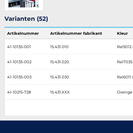
Varianten (52)
Artikelnummer
Artikelnummer fabrikant
Kleur
41-10135-001
15.431.010
Ral5012 
41-10135-002
15.431.020
Ral7035 (
41-10135-003
15.431.030
Ral6011
41-10215-728
15.431.XXX
Overige 