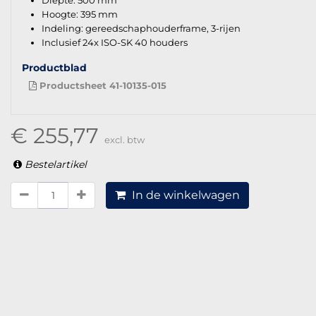
Diepte: 500 mm
Hoogte: 395 mm
Indeling: gereedschaphouderframe, 3-rijen
Inclusief 24x ISO-SK 40 houders
Productblad
Productsheet 41-10135-015
€ 255,77
excl. btw
Bestelartikel
In de winkelwagen