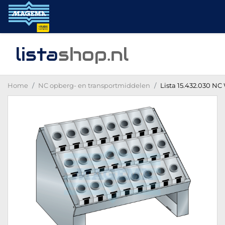
lista
shop
.nl
Home
NC opberg- en transportmiddelen
Lista 15.432.030 N