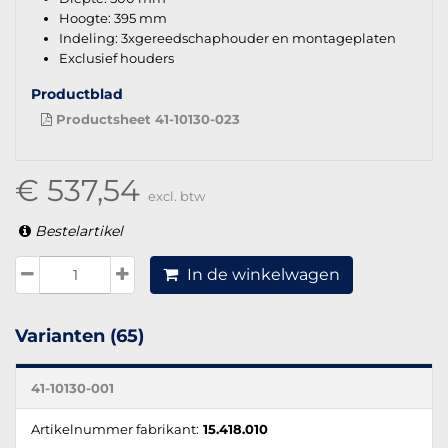
Hoogte: 395 mm
Indeling: 3xgereedschaphouder en montageplaten
Exclusief houders
Productblad
Productsheet 41-10130-023
€ 537,54
excl. btw
Bestelartikel
In de winkelwagen
Varianten (65)
41-10130-001
Artikelnummer fabrikant:
15.418.010