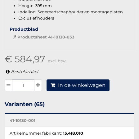
Hoogte: 395 mm
Indeling: 3xgereedschaphouder en montageplaten
Exclusief houders
Productblad
Productsheet 41-10130-033
€ 584,97
excl. btw
Bestelartikel
In de winkelwagen
Varianten (65)
41-10130-001
Artikelnummer fabrikant:
15.418.010