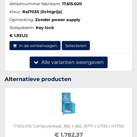
Artikelnummer fabrikant:
17.615.020
Kleur:
Ral7035 (lichtgrijs)
Opmerking:
Zonder power supply
Slotsysteem:
Key lock
€ 1.931,12
In de winkelwagen
Selecteren
Alle varianten weergeven
Alternatieve producten
17.612.010 Computerkast, 36E x 36E, B717 x D725 x H1700
€ 1.782,37