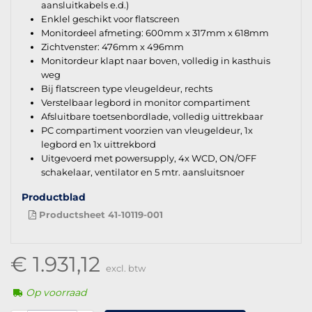
aansluitkabels e.d.)
Enklel geschikt voor flatscreen
Monitordeel afmeting: 600mm x 317mm x 618mm
Zichtvenster: 476mm x 496mm
Monitordeur klapt naar boven, volledig in kasthuis
weg
Bij flatscreen type vleugeldeur, rechts
Verstelbaar legbord in monitor compartiment
Afsluitbare toetsenbordlade, volledig uittrekbaar
PC compartiment voorzien van vleugeldeur, 1x
legbord en 1x uittrekbord
Uitgevoerd met powersupply, 4x WCD, ON/OFF
schakelaar, ventilator en 5 mtr. aansluitsnoer
Productblad
Productsheet 41-10119-001
€ 1.931,12
excl. btw
Op voorraad