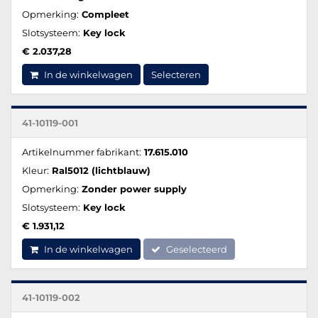
Opmerking:
Compleet
Slotsysteem:
Key lock
€ 2.037,28
In de winkelwagen
Selecteren
41-10119-001
Artikelnummer fabrikant:
17.615.010
Kleur:
Ral5012 (lichtblauw)
Opmerking:
Zonder power supply
Slotsysteem:
Key lock
€ 1.931,12
In de winkelwagen
Geselecteerd
41-10119-002