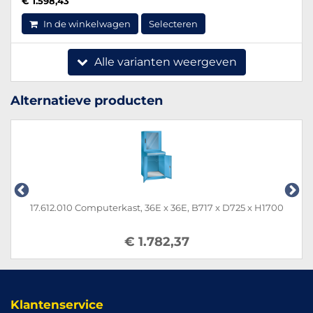
€ 1.598,43
In de winkelwagen
Selecteren
Alle varianten weergeven
Alternatieve producten
17.612.010 Computerkast, 36E x 36E, B717 x D725 x H1700
€ 1.782,37
Klantenservice