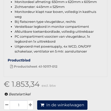
Monitordeel afmeting: 650mm x 620mm x 605mm
Zichtvenster: 445mm x 525mm
Monitordeur klapt naar boven, volledig in kasthuis
weg
Bij flatscreen type vleugeldeur, rechts
Verstelbaar legbord in monitor compartiment
Afsluitbare toetsenbordlade, volledig uittrekbaar
PC compartiment voorzien van vleugeldeur, 1x
legbord en 1x uittrekbord
Uitgevoerd met powersupply, 4x WCD, ON/OFF
schakelaar, ventilator en 5 mtr. aansluitsnoer
Productblad
Productsheet 41-10117-012
€ 1.853,34
excl. btw
Bestelartikel
In de winkelwagen