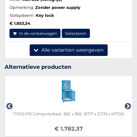
Opmerking:
Zonder power supply
Slotsysteem:
Key lock
€ 1.853,34
In de winkelwagen
Selecteren
Alle varianten weergeven
Alternatieve producten
17.612.010 Computerkast, 36E x 36E, B717 x D725 x H1700
€ 1.782,37