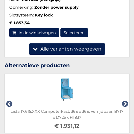
Opmerking:
Zonder power supply
Slotsysteem:
Key lock
€ 1.853,34
In de winkelwagen
Selecteren
Alle varianten weergeven
Alternatieve producten
Lista 17.615.XXX Computerkast, 36E x 36E, verrijdbaar, B717
x D725 x H1837
€ 1.931,12