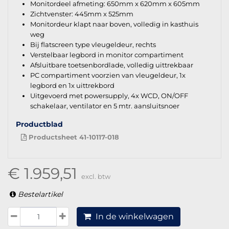
Monitordeel afmeting: 650mm x 620mm x 605mm
Zichtvenster: 445mm x 525mm
Monitordeur klapt naar boven, volledig in kasthuis
weg
Bij flatscreen type vleugeldeur, rechts
Verstelbaar legbord in monitor compartiment
Afsluitbare toetsenbordlade, volledig uittrekbaar
PC compartiment voorzien van vleugeldeur, 1x
legbord en 1x uittrekbord
Uitgevoerd met powersupply, 4x WCD, ON/OFF
schakelaar, ventilator en 5 mtr. aansluitsnoer
Productblad
Productsheet 41-10117-018
€ 1.959,51
excl. btw
Bestelartikel
In de winkelwagen