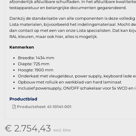
afzonderlijk afsluitbare schuifladen. In het afsluitbare kwalitei
testapparatuur en belangrijke documenten gegarandeerd.
Dankzij de standarisatie van alle componenten is deze volledi
Lista materialen, bijvoorbeeld het indelingsmateriaal. Mocht 
dan contact op met een van onze Lista specialisten. Dat kan bijv
RAL kleuren, maar ook hier, alles is mogelijk.
Kenmerken
Breedte: 1434 mm
Diepte: 725 mm
Hoogte: 1900 mm
Onderkast met vleugeldeur, power supply, keyboard lade en
Opbouw met rolluik en werkblad van hard laminaat
Inclusief powersupply, ON/OFF schakelaar voor 5x WCD en 
Productblad
Productsheet 41-10141-001
€ 2.754,43
excl. btw