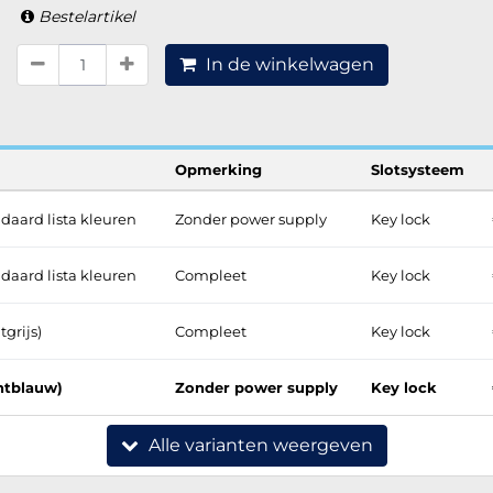
Bestelartikel
In de winkelwagen
Opmerking
Slotsysteem
daard lista kleuren
Zonder power supply
Key lock
daard lista kleuren
Compleet
Key lock
tgrijs)
Compleet
Key lock
chtblauw)
Zonder power supply
Key lock
Alle varianten weergeven