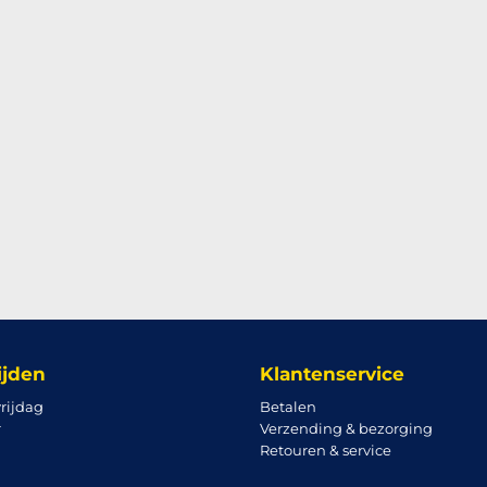
ijden
Klantenservice
rijdag
Betalen
r
Verzending & bezorging
Retouren & service