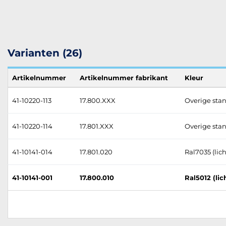
Varianten (26)
Artikelnummer
Artikelnummer fabrikant
Kleur
41-10220-113
17.800.XXX
Overige stan
41-10220-114
17.801.XXX
Overige stan
41-10141-014
17.801.020
Ral7035 (lich
41-10141-001
17.800.010
Ral5012 (li