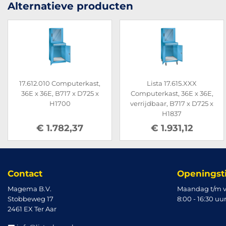
Alternatieve producten
17.612.010 Computerkast,
Lista 17.615.XXX
36E x 36E, B717 x D725 x
Computerkast, 36E x 36E,
H1700
verrijdbaar, B717 x D725 x
H1837
€ 1.782,37
€ 1.931,12
Contact
Openingst
Magema B.V.
Maandag t/m v
Stobbeweg 17
8:00 - 16:30 uu
2461 EX Ter Aar