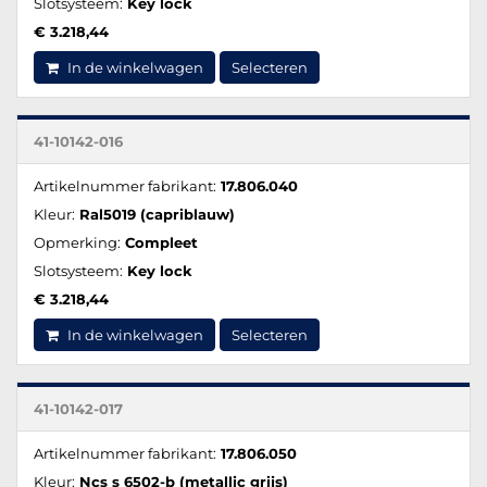
Slotsysteem:
Key lock
€ 3.218,44
In de winkelwagen
Selecteren
41-10142-016
Artikelnummer fabrikant:
17.806.040
Kleur:
Ral5019 (capriblauw)
Opmerking:
Compleet
Slotsysteem:
Key lock
€ 3.218,44
In de winkelwagen
Selecteren
41-10142-017
Artikelnummer fabrikant:
17.806.050
Kleur:
Ncs s 6502-b (metallic grijs)