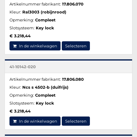
Artikelnummer fabrikant:
17.806.070
Kleur:
Ral3003 (robijnrood)
Opmerking:
Compleet
Slotsysteem:
Key lock
€ 3.218,44
In de winkelwagen
Selecteren
41-10142-020
Artikelnummer fabrikant:
17.806.080
Kleur:
Ncs s 4502-b (duifrijs)
Opmerking:
Compleet
Slotsysteem:
Key lock
€ 3.218,44
In de winkelwagen
Selecteren