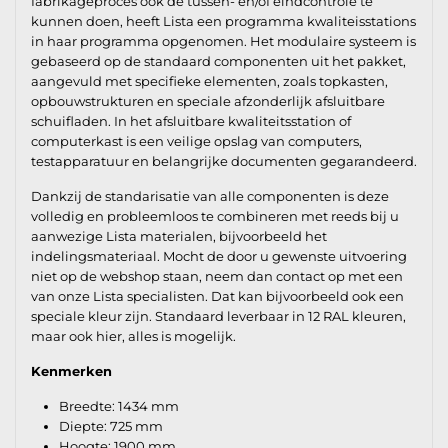
fabrikageproces ook de tussen- en/of eindcontrole te
kunnen doen, heeft Lista een programma kwaliteisstations
in haar programma opgenomen. Het modulaire systeem is
gebaseerd op de standaard componenten uit het pakket,
aangevuld met specifieke elementen, zoals topkasten,
opbouwstrukturen en speciale afzonderlijk afsluitbare
schuifladen. In het afsluitbare kwaliteitsstation of
computerkast is een veilige opslag van computers,
testapparatuur en belangrijke documenten gegarandeerd.
Dankzij de standarisatie van alle componenten is deze
volledig en probleemloos te combineren met reeds bij u
aanwezige Lista materialen, bijvoorbeeld het
indelingsmateriaal. Mocht de door u gewenste uitvoering
niet op de webshop staan, neem dan contact op met een
van onze Lista specialisten. Dat kan bijvoorbeeld ook een
speciale kleur zijn. Standaard leverbaar in 12 RAL kleuren,
maar ook hier, alles is mogelijk.
Kenmerken
Breedte: 1434 mm
Diepte: 725 mm
Hoogte: 1900 mm