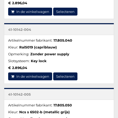
€ 2.896,04
In de winkelwagen
Selecteren
41-10142-004
Artikelnummer fabrikant:
17.805.040
Kleur:
Ral5019 (capriblauw)
Opmerking:
Zonder power supply
Slotsysteem:
Key lock
€ 2.896,04
In de winkelwagen
Selecteren
41-10142-005
Artikelnummer fabrikant:
17.805.050
Kleur:
Ncs s 6502-b (metallic grijs)