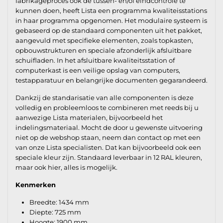
fabrikageproces ook de tussen- en/of eindcontrole te
kunnen doen, heeft Lista een programma kwaliteisstations
in haar programma opgenomen. Het modulaire systeem is
gebaseerd op de standaard componenten uit het pakket,
aangevuld met specifieke elementen, zoals topkasten,
opbouwstrukturen en speciale afzonderlijk afsluitbare
schuifladen. In het afsluitbare kwaliteitsstation of
computerkast is een veilige opslag van computers,
testapparatuur en belangrijke documenten gegarandeerd.
Dankzij de standarisatie van alle componenten is deze
volledig en probleemloos te combineren met reeds bij u
aanwezige Lista materialen, bijvoorbeeld het
indelingsmateriaal. Mocht de door u gewenste uitvoering
niet op de webshop staan, neem dan contact op met een
van onze Lista specialisten. Dat kan bijvoorbeeld ook een
speciale kleur zijn. Standaard leverbaar in 12 RAL kleuren,
maar ook hier, alles is mogelijk.
Kenmerken
Breedte: 1434 mm
Diepte: 725 mm
Hoogte: 1900 mm