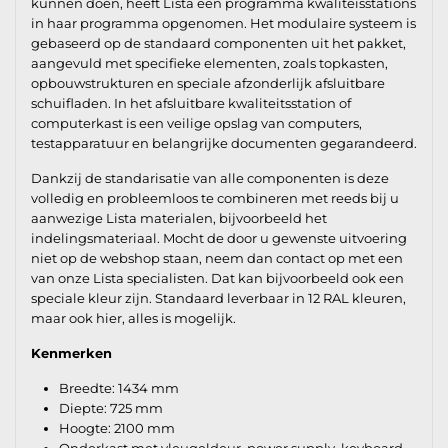
kunnen doen, heeft Lista een programma kwaliteisstations
in haar programma opgenomen. Het modulaire systeem is
gebaseerd op de standaard componenten uit het pakket,
aangevuld met specifieke elementen, zoals topkasten,
opbouwstrukturen en speciale afzonderlijk afsluitbare
schuifladen. In het afsluitbare kwaliteitsstation of
computerkast is een veilige opslag van computers,
testapparatuur en belangrijke documenten gegarandeerd.
Dankzij de standarisatie van alle componenten is deze
volledig en probleemloos te combineren met reeds bij u
aanwezige Lista materialen, bijvoorbeeld het
indelingsmateriaal. Mocht de door u gewenste uitvoering
niet op de webshop staan, neem dan contact op met een
van onze Lista specialisten. Dat kan bijvoorbeeld ook een
speciale kleur zijn. Standaard leverbaar in 12 RAL kleuren,
maar ook hier, alles is mogelijk.
Kenmerken
Breedte: 1434 mm
Diepte: 725 mm
Hoogte: 2100 mm
Onderkast met vleugeldeur, power supply, keyboard