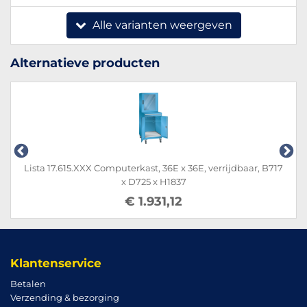
Alle varianten weergeven
Alternatieve producten
Lista 17.615.XXX Computerkast, 36E x 36E, verrijdbaar, B717
x D725 x H1837
€ 1.931,12
Klantenservice
Betalen
Verzending & bezorging