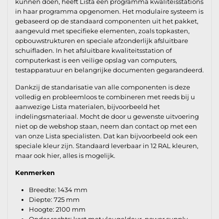
kunnen doen, heeft Lista een programma kwaliteisstations
in haar programma opgenomen. Het modulaire systeem is
gebaseerd op de standaard componenten uit het pakket,
aangevuld met specifieke elementen, zoals topkasten,
opbouwstrukturen en speciale afzonderlijk afsluitbare
schuifladen. In het afsluitbare kwaliteitsstation of
computerkast is een veilige opslag van computers,
testapparatuur en belangrijke documenten gegarandeerd.
Dankzij de standarisatie van alle componenten is deze
volledig en probleemloos te combineren met reeds bij u
aanwezige Lista materialen, bijvoorbeeld het
indelingsmateriaal. Mocht de door u gewenste uitvoering
niet op de webshop staan, neem dan contact op met een
van onze Lista specialisten. Dat kan bijvoorbeeld ook een
speciale kleur zijn. Standaard leverbaar in 12 RAL kleuren,
maar ook hier, alles is mogelijk.
Kenmerken
Breedte: 1434 mm
Diepte: 725 mm
Hoogte: 2100 mm
Onder rechts: kast met vleugeldeur, power supply,