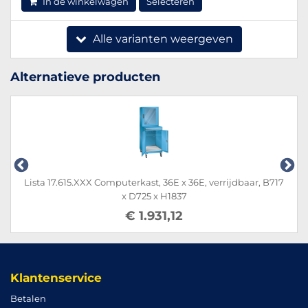
In de winkelwagen
Selecteren
Alle varianten weergeven
Alternatieve producten
Lista 17.615.XXX Computerkast, 36E x 36E, verrijdbaar, B717
x D725 x H1837
€ 1.931,12
Klantenservice
Betalen