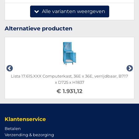
Alle varianten weergeven
Alternatieve producten
Lista 17.615.XXX Computerkast, 36E x 36E, verrijdbaar, B717
x D725 x H1837
€ 1.931,12
Klantenservice
Betalen
Verzending & bezorging