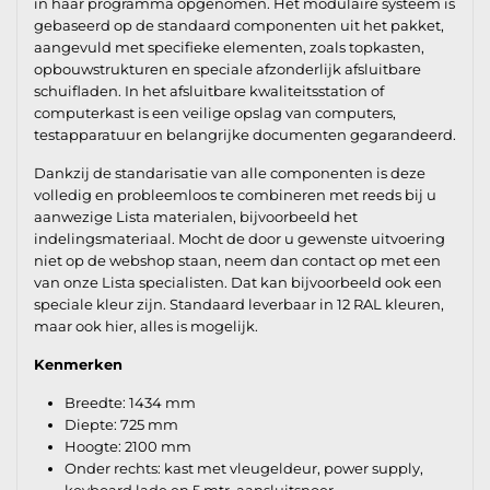
in haar programma opgenomen. Het modulaire systeem is
gebaseerd op de standaard componenten uit het pakket,
aangevuld met specifieke elementen, zoals topkasten,
opbouwstrukturen en speciale afzonderlijk afsluitbare
schuifladen. In het afsluitbare kwaliteitsstation of
computerkast is een veilige opslag van computers,
testapparatuur en belangrijke documenten gegarandeerd.
Dankzij de standarisatie van alle componenten is deze
volledig en probleemloos te combineren met reeds bij u
aanwezige Lista materialen, bijvoorbeeld het
indelingsmateriaal. Mocht de door u gewenste uitvoering
niet op de webshop staan, neem dan contact op met een
van onze Lista specialisten. Dat kan bijvoorbeeld ook een
speciale kleur zijn. Standaard leverbaar in 12 RAL kleuren,
maar ook hier, alles is mogelijk.
Kenmerken
Breedte: 1434 mm
Diepte: 725 mm
Hoogte: 2100 mm
Onder rechts: kast met vleugeldeur, power supply,
keyboard lade en 5 mtr. aansluitsnoer