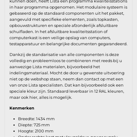
kunnen doen, heeft Lista een programma kwaliteisstations
in haar programma opgenomen. Het modulaire systeem is
gebaseerd op de standaard componenten uit het pakket,
aangevuld met specifieke elementen, zoals topkasten,
opbouwstrukturen en speciale afzonderlijk afsluitbare
schuifladen. In het afsluitbare kwaliteitsstation of
computerkast is een veilige opslag van computers,
testapparatuur en belangrijke documenten gegarandeerd.
Dankzij de standarisatie van alle componenten is deze
volledig en probleemloos te combineren met reeds bij u
aanwezige Lista materialen, bijvoorbeeld het
indelingsmateriaal. Mocht de door u gewenste uitvoering
niet op de webshop staan, neem dan contact op met een
van onze Lista specialisten. Dat kan bijvoorbeeld ook een
speciale kleur zijn. Standaard leverbaar in 12 RAL kleuren,
maar ook hier, alles is mogelijk.
Kenmerken
Breedte: 1434 mm
Diepte: 725 mm
Hoogte: 2100 mm
Onder rechts: kast met vleugeldeur, power supply,