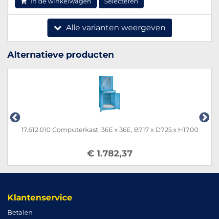
In de winkelwagen
Selecteren
Alle varianten weergeven
Alternatieve producten
17.612.010 Computerkast, 36E x 36E, B717 x D725 x H1700
€ 1.782,37
Klantenservice
Betalen