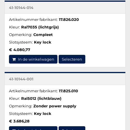
41-10144-014
Artikelnummer fabrikant:
17.826.020
Kleur:
Ral7035 (lichtgrijs)
Opmerking:
Compleet
Slotsysteem:
Key lock
€ 4.080,77
In de winkelwagen
Selecteren
41-10144-001
Artikelnummer fabrikant:
17.825.010
Kleur:
Ral5012 (lichtblauw)
Opmerking:
Zonder power supply
Slotsysteem:
Key lock
€ 3.686,28