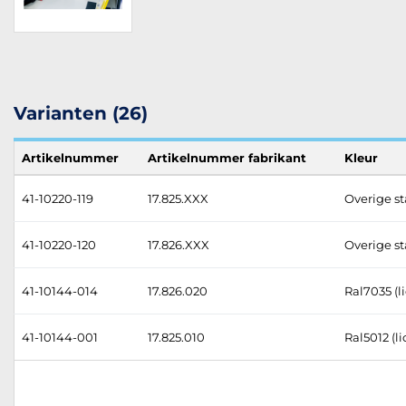
Varianten (26)
Artikelnummer
Artikelnummer fabrikant
Kleur
41-10220-119
17.825.XXX
Overige st
41-10220-120
17.826.XXX
Overige st
41-10144-014
17.826.020
Ral7035 (li
41-10144-001
17.825.010
Ral5012 (l