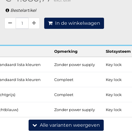
excl. btw
Bestelartikel
In de winkelwagen
Opmerking
Slotsysteem
andaard lista kleuren
Zonder power supply
Key lock
andaard lista kleuren
Compleet
Key lock
chtgrijs)
Compleet
Key lock
ichtblauw)
Zonder power supply
Key lock
Alle varianten weergeven