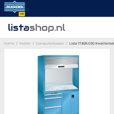
lista
shop
.nl
Home
Kasten
Computerkasten
Lista 17.826.030 Kwaliteits