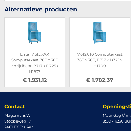
Alternatieve producten
Lista 17.615.XXX
17.612.010 Computerkast,
Computerkast, 36E x 36E,
36E x 36E, B717 x D725 x
verrijdbaar, B717 x D725 x
H1700
H1837
€ 1.931,12
€ 1.782,37
Contact
Openingst
Magema B.V.
Maandag t/m v
Stobbeweg 17
8:00 - 16:30 uu
2461 EX Ter Aar