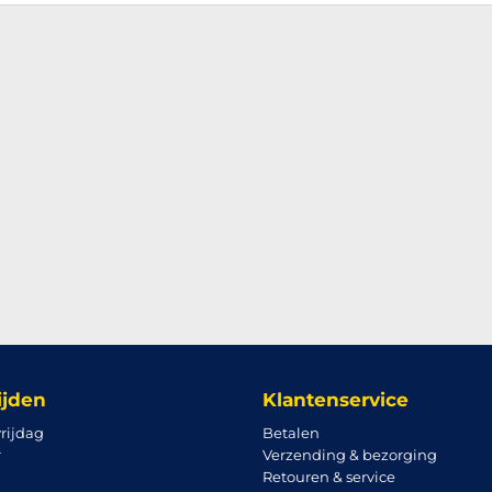
ijden
Klantenservice
rijdag
Betalen
r
Verzending & bezorging
Retouren & service