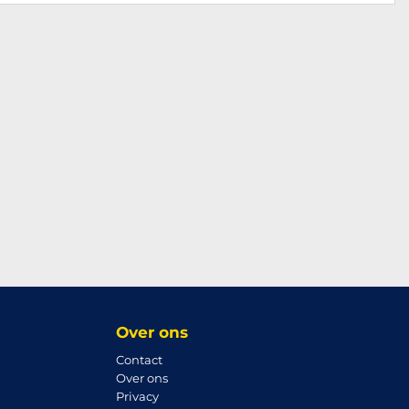
Over ons
Contact
Over ons
Privacy