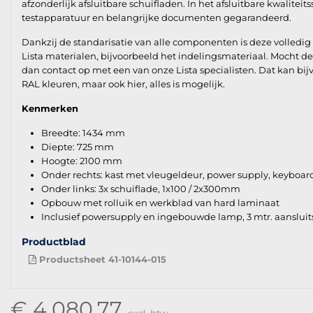
afzonderlijk afsluitbare schuifladen. In het afsluitbare kwalitei
testapparatuur en belangrijke documenten gegarandeerd.
Dankzij de standarisatie van alle componenten is deze volledi
Lista materialen, bijvoorbeeld het indelingsmateriaal. Mocht 
dan contact op met een van onze Lista specialisten. Dat kan bijv
RAL kleuren, maar ook hier, alles is mogelijk.
Kenmerken
Breedte: 1434 mm
Diepte: 725 mm
Hoogte: 2100 mm
Onder rechts: kast met vleugeldeur, power supply, keyboard
Onder links: 3x schuiflade, 1x100 / 2x300mm
Opbouw met rolluik en werkblad van hard laminaat
Inclusief powersupply en ingebouwde lamp, 3 mtr. aansluit
Productblad
Productsheet 41-10144-015
€ 4.080,77