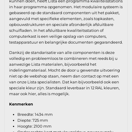
kunnen doen, heeft Lista een programma kwaliteisstations
in haar programma opgenomen. Het modulaire systeem is
gebaseerd op de standaard componenten uit het pakket,
aangevuld met specifieke elementen, zoals topkasten,
opbouwstrukturen en speciale afzonderlijk afsluitbare
schuifladen. In het afsluitbare kwaliteitsstation of
computerkast is een veilige opslag van computers,
testapparatuur en belangrijke documenten gegarandeerd.
Dankzij de standarisatie van alle componenten is deze
volledig en probleemloos te combineren met reeds bij u
aanwezige Lista materialen, bijvoorbeeld het
indelingsmateriaal. Mocht de door u gewenste uitvoering
niet op de webshop staan, neem dan contact op met een
van onze Lista specialisten. Dat kan bijvoorbeeld ook een
speciale kleur zijn. Standaard leverbaar in 12 RAL kleuren,
maar ook hier, alles is mogelijk.
Kenmerken
Breedte: 1434 mm
Diepte: 725 mm
Hoogte: 2100 mm
Onder rechts: kast met vleugeldeur, power supply,