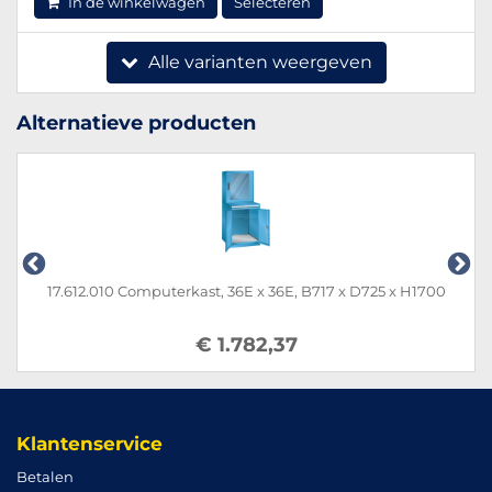
In de winkelwagen
Selecteren
Alle varianten weergeven
Alternatieve producten
17.612.010 Computerkast, 36E x 36E, B717 x D725 x H1700
€ 1.782,37
Klantenservice
Betalen