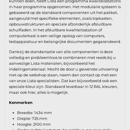
kunnen doen, heeft Lista een programma kwaliteisstations
in haar programma opgenomen. Het modulaire systeem is
gebaseerd op de standaard componenten uit het pakket,
aangevuld met specifieke elementen, zoals topkasten,
opbouwstrukturen en speciale afzonderlijk afsluitbare
schuifladen. In het afsluitbare kwaliteitsstation of
computerkast is een veilige opslag van computers,
testapparatuur en belangrijke documenten gegarandeerd.
Dankzij de standarisatie van alle componenten is deze
volledig en probleemloos te combineren met reeds bij u
aanwezige Lista materialen, bijvoorbeeld het
indelingsmateriaal. Mocht de door u gewenste uitvoering
niet op de webshop staan, neem dan contact op met een
van onze Lista specialisten. Dat kan bijvoorbeeld ook een
speciale kleur zijn. Standaard leverbaar in 12 RAL kleuren,
maar ook hier, alles is mogelijk.
Kenmerken
Breedte: 1434 mm
Diepte: 725 mm
Hoogte: 2100 mm
Onder rechts: kast met vleugeldeur, power supply,