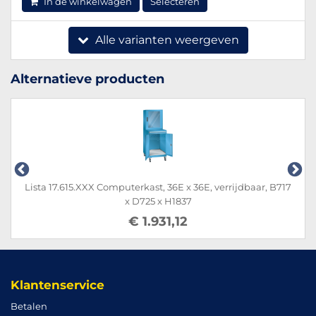
In de winkelwagen
Selecteren
Alle varianten weergeven
Alternatieve producten
Lista 17.615.XXX Computerkast, 36E x 36E, verrijdbaar, B717
x D725 x H1837
€ 1.931,12
Klantenservice
Betalen