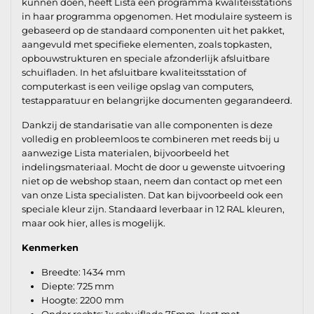
kunnen doen, heeft Lista een programma kwaliteisstations
in haar programma opgenomen. Het modulaire systeem is
gebaseerd op de standaard componenten uit het pakket,
aangevuld met specifieke elementen, zoals topkasten,
opbouwstrukturen en speciale afzonderlijk afsluitbare
schuifladen. In het afsluitbare kwaliteitsstation of
computerkast is een veilige opslag van computers,
testapparatuur en belangrijke documenten gegarandeerd.
Dankzij de standarisatie van alle componenten is deze
volledig en probleemloos te combineren met reeds bij u
aanwezige Lista materialen, bijvoorbeeld het
indelingsmateriaal. Mocht de door u gewenste uitvoering
niet op de webshop staan, neem dan contact op met een
van onze Lista specialisten. Dat kan bijvoorbeeld ook een
speciale kleur zijn. Standaard leverbaar in 12 RAL kleuren,
maar ook hier, alles is mogelijk.
Kenmerken
Breedte: 1434 mm
Diepte: 725 mm
Hoogte: 2200 mm
Onder rechts: 1x schuiflade 75mm, kast met