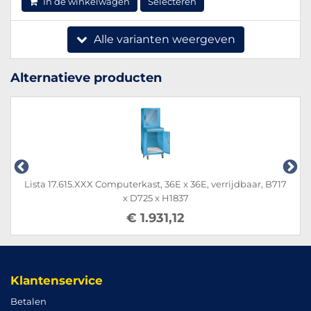
In de winkelwagen
Selecteren
Alle varianten weergeven
Alternatieve producten
Lista 17.615.XXX Computerkast, 36E x 36E, verrijdbaar, B717
x D725 x H1837
€ 1.931,12
Klantenservice
Betalen