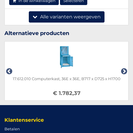
In de winkelwagen
Selecteren
Alle varianten weergeven
Alternatieve producten
17.612.010 Computerkast, 36E x 36E, B717 x D725 x H1700
€ 1.782,37
Klantenservice
Betalen