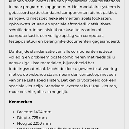
kunnen doen, heeft Lista een programma kwaliteisstations
in haar programma opgenomen. Het modulaire systeem is
gebaseerd op de standaard componenten uit het pakket,
aangevuld met specifieke elementen, zoals topkasten,
opbouwstrukturen en speciale afzonderlijk afsluitbare
schuifladen. In het afsluitbare kwaliteitsstation of
computerkast is een veilige opslag van computers,
testapparatuur en belangrijke documenten gegarandeerd.
Dankzij de standarisatie van alle componenten is deze
volledig en probleemloos te combineren met reeds bij u
aanwezige Lista materialen, bijvoorbeeld het
indelingsmateriaal. Mocht de door u gewenste uitvoering
niet op de webshop staan, neem dan contact op met een
van onze Lista specialisten. Dat kan bijvoorbeeld ook een
speciale kleur zijn. Standaard leverbaar in 12 RAL kleuren,
maar ook hier, alles is mogelijk.
Kenmerken
Breedte: 1434 mm
Diepte: 725 mm
Hoogte: 2200 mm
Onder rechts: 1x schuiflade 75mm, kast met