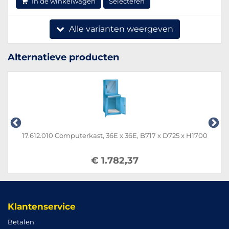
In de winkelwagen
Selecteren
Alle varianten weergeven
Alternatieve producten
17.612.010 Computerkast, 36E x 36E, B717 x D725 x H1700
€ 1.782,37
Klantenservice
Betalen