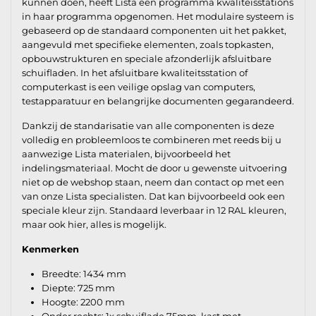
kunnen doen, heeft Lista een programma kwaliteisstations
in haar programma opgenomen. Het modulaire systeem is
gebaseerd op de standaard componenten uit het pakket,
aangevuld met specifieke elementen, zoals topkasten,
opbouwstrukturen en speciale afzonderlijk afsluitbare
schuifladen. In het afsluitbare kwaliteitsstation of
computerkast is een veilige opslag van computers,
testapparatuur en belangrijke documenten gegarandeerd.
Dankzij de standarisatie van alle componenten is deze
volledig en probleemloos te combineren met reeds bij u
aanwezige Lista materialen, bijvoorbeeld het
indelingsmateriaal. Mocht de door u gewenste uitvoering
niet op de webshop staan, neem dan contact op met een
van onze Lista specialisten. Dat kan bijvoorbeeld ook een
speciale kleur zijn. Standaard leverbaar in 12 RAL kleuren,
maar ook hier, alles is mogelijk.
Kenmerken
Breedte: 1434 mm
Diepte: 725 mm
Hoogte: 2200 mm
Onder rechts: 1x schuiflade 75mm, kast met