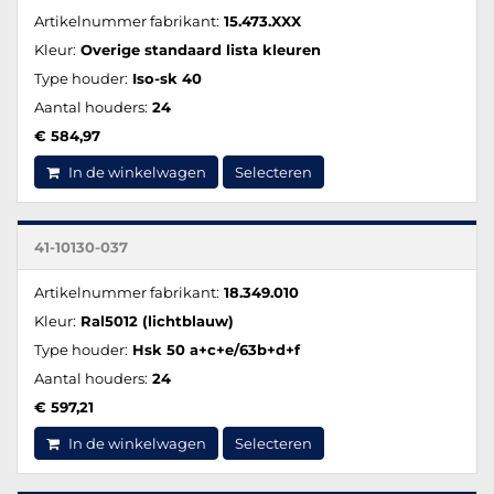
Artikelnummer fabrikant:
15.473.XXX
Kleur:
Overige standaard lista kleuren
Type houder:
Iso-sk 40
Aantal houders:
24
€ 584,97
In de winkelwagen
Selecteren
41-10130-037
Artikelnummer fabrikant:
18.349.010
Kleur:
Ral5012 (lichtblauw)
Type houder:
Hsk 50 a+c+e/63b+d+f
Aantal houders:
24
€ 597,21
In de winkelwagen
Selecteren