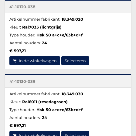
41-10130-038
Artikelnummer fabrikant:
18.349.020
Kleur:
Ral7035 (lichtgrijs)
Type houder:
Hsk 50 a+c+e/63b+d+f
Aantal houders:
24
€ 597,21
In de winkelwagen
Selecteren
41-10130-039
Artikelnummer fabrikant:
18.349.030
Kleur:
Ral6011 (resedagroen)
Type houder:
Hsk 50 a+c+e/63b+d+f
Aantal houders:
24
€ 597,21
In de winkelwagen
Selecteren