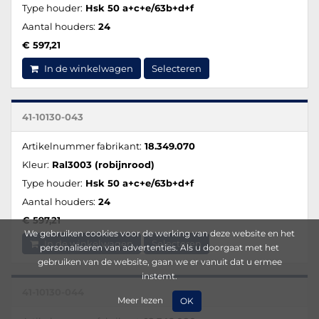
Type houder:
Hsk 50 a+c+e/63b+d+f
Aantal houders:
24
€ 597,21
In de winkelwagen
Selecteren
41-10130-043
Artikelnummer fabrikant:
18.349.070
Kleur:
Ral3003 (robijnrood)
Type houder:
Hsk 50 a+c+e/63b+d+f
Aantal houders:
24
€ 597,21
We gebruiken cookies voor de werking van deze website en het
In de winkelwagen
Selecteren
personaliseren van advertenties. Als u doorgaat met het
gebruiken van de website, gaan we er vanuit dat u ermee
instemt.
41-10130-044
Meer lezen
OK