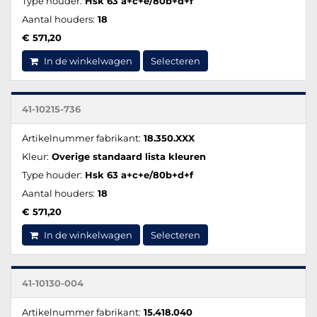
Type houder:
Hsk 63 a+c+e/80b+d+f
Aantal houders:
18
€ 571,20
In de winkelwagen
Selecteren
41-10215-736
Artikelnummer fabrikant:
18.350.XXX
Kleur:
Overige standaard lista kleuren
Type houder:
Hsk 63 a+c+e/80b+d+f
Aantal houders:
18
€ 571,20
In de winkelwagen
Selecteren
41-10130-004
Artikelnummer fabrikant:
15.418.040