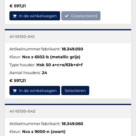
€ 597,21
In de winkelwagen
Geselecteerd
41-10130-041
Artikelnummer fabrikant:
18.349.050
Kleur:
Ncs s 6502-b (metallic grijs)
Type houder:
Hsk 50 a+c+e/63b+d+f
Aantal houders:
24
€ 597,21
In de winkelwagen
Selecteren
41-10130-042
Artikelnummer fabrikant:
18.349.060
Kleur:
Ncs s 9000-n (zwart)