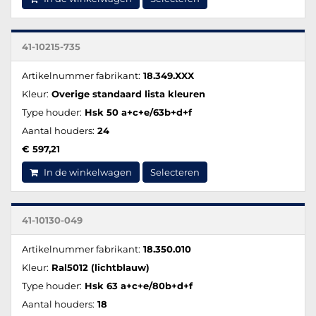
41-10215-735
Artikelnummer fabrikant:
18.349.XXX
Kleur:
Overige standaard lista kleuren
Type houder:
Hsk 50 a+c+e/63b+d+f
Aantal houders:
24
€ 597,21
In de winkelwagen
Selecteren
41-10130-049
Artikelnummer fabrikant:
18.350.010
Kleur:
Ral5012 (lichtblauw)
Type houder:
Hsk 63 a+c+e/80b+d+f
Aantal houders:
18