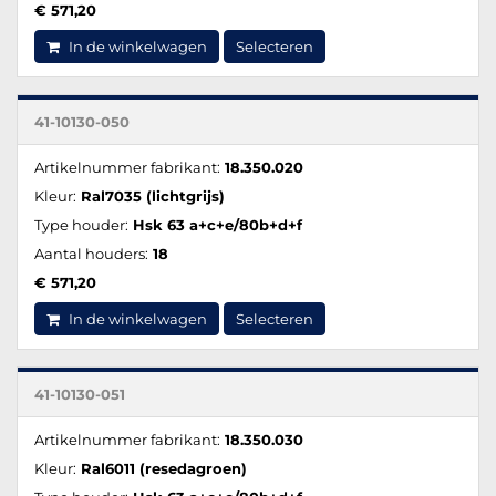
€ 571,20
In de winkelwagen
Selecteren
41-10130-050
Artikelnummer fabrikant:
18.350.020
Kleur:
Ral7035 (lichtgrijs)
Type houder:
Hsk 63 a+c+e/80b+d+f
Aantal houders:
18
€ 571,20
In de winkelwagen
Selecteren
41-10130-051
Artikelnummer fabrikant:
18.350.030
Kleur:
Ral6011 (resedagroen)