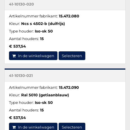
41-10130-020
Artikelnummer fabrikant:
15.472.080
Kleur:
Ncs s 4502-b (duifrijs)
Type houder:
Iso-sk 50
Aantal houders:
15
€ 537,54
In de winkelwagen
Selecteren
41-10130-021
Artikelnummer fabrikant:
15.472.090
Kleur:
Ral 5010 (getiaanblauw)
Type houder:
Iso-sk 50
Aantal houders:
15
€ 537,54
In de winkelwagen
Selecteren