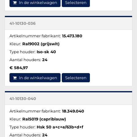
In de winkelwagen
Selecteren
41-10130-036
Artikelnummer fabrikant:
15.473.180
Kleur:
Ral9002 (grijswit)
Type houder:
Iso-sk 40
Aantal houders:
24
€ 584,97
In de winkelwagen
Selecteren
41-10130-040
Artikelnummer fabrikant:
18.349.040
Kleur:
Ral5019 (capriblauw)
Type houder:
Hsk 50 a+c+e/63b+d+f
Aantal houders:
24