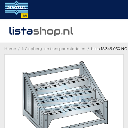
lista
shop
.nl
Home
NC opberg- en transportmiddelen
Lista 18.349.050 N