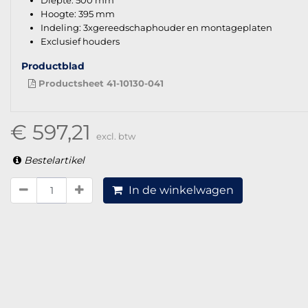
Diepte: 500 mm
Hoogte: 395 mm
Indeling: 3xgereedschaphouder en montageplaten
Exclusief houders
Productblad
Productsheet 41-10130-041
€ 597,21
excl. btw
Bestelartikel
In de winkelwagen