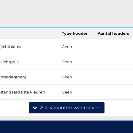
Type houder
Aantal houders
(lichtblauw)
Geen
lichtgrijs)
Geen
 (resedagroen)
Geen
standaard lista kleuren
Geen
Alle varianten weergeven