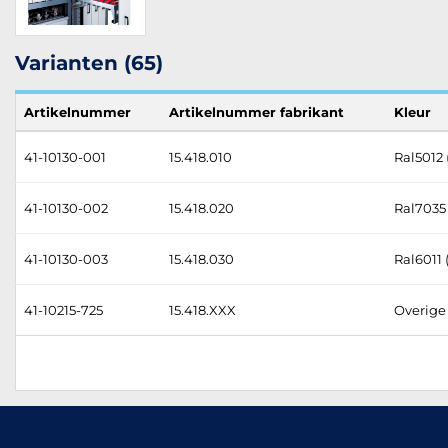
Varianten (65)
Artikelnummer
Artikelnummer fabrikant
Kleur
41-10130-001
15.418.010
Ral5012 
41-10130-002
15.418.020
Ral7035 (
41-10130-003
15.418.030
Ral6011
41-10215-725
15.418.XXX
Overige 