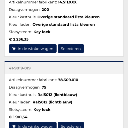
Artikelnummer fabrikant:
14.511.XXX
Draagvermogen:
200
Kleur kasthuis:
Overige standaard lista kleuren
Kleur laden:
Overige standaard lista kleuren
Slotsysteem:
Key lock
€ 2.236,35
In de winkelwagen
Selecteren
41-9019-019
Artikelnummer fabrikant:
78.309.010
Draagvermogen:
75
Kleur kasthuis:
Ral5012 (lichtblauw)
Kleur laden:
Ral5012 (lichtblauw)
Slotsysteem:
Key lock
€ 1.901,54
In de winkelwagen
Selecteren