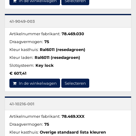
In de winkelwagen
Selecteren
41-9049-003
Artikelnummer fabrikant:
78.469.030
Draagvermogen:
75
Kleur kasthuis:
Ral6011 (resedagroen)
Kleur laden:
Ral6011 (resedagroen)
Slotsysteem:
Key lock
€ 607,41
In de winkelwagen
Selecteren
41-10216-001
Artikelnummer fabrikant:
78.469.XXX
Draagvermogen:
75
Kleur kasthuis:
Overige standaard lista kleuren