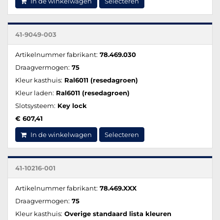
In de winkelwagen
Selecteren
41-9049-003
Artikelnummer fabrikant:
78.469.030
Draagvermogen:
75
Kleur kasthuis:
Ral6011 (resedagroen)
Kleur laden:
Ral6011 (resedagroen)
Slotsysteem:
Key lock
€ 607,41
In de winkelwagen
Selecteren
41-10216-001
Artikelnummer fabrikant:
78.469.XXX
Draagvermogen:
75
Kleur kasthuis:
Overige standaard lista kleuren