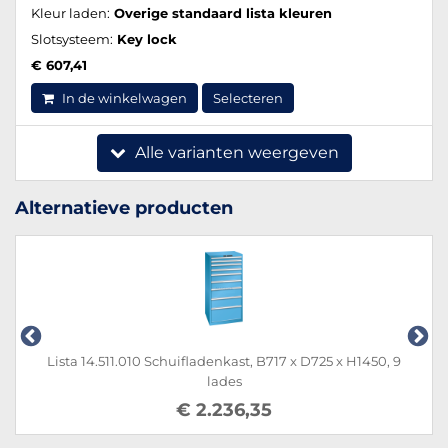
Kleur laden:
Overige standaard lista kleuren
Slotsysteem:
Key lock
€ 607,41
In de winkelwagen
Selecteren
Alle varianten weergeven
Alternatieve producten
Lista 14.511.010 Schuifladenkast, B717 x D725 x H1450, 9
lades
€ 2.236,35