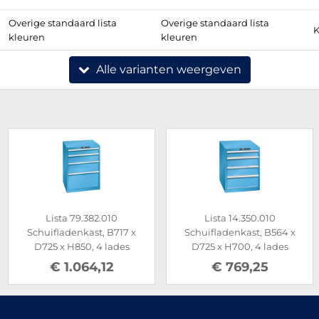
Overige standaard lista
Overige standaard lista
K
kleuren
kleuren
Alle varianten weergeven
Lista 79.382.010
Lista 14.350.010
Schuifladenkast, B717 x
Schuifladenkast, B564 x
D725 x H850, 4 lades
D725 x H700, 4 lades
€ 1.064,12
€ 769,25