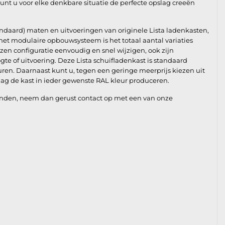
unt u voor elke denkbare situatie de perfecte opslag creeën
andaard) maten en uitvoeringen van originele Lista ladenkasten,
et modulaire opbouwsysteem is het totaal aantal variaties
zen configuratie eenvoudig en snel wijzigen, ook zijn
e of uitvoering. Deze Lista schuifladenkast is standaard
ren. Daarnaast kunt u, tegen een geringe meerprijs kiezen uit
aag de kast in ieder gewenste RAL kleur produceren.
nden, neem dan gerust contact op met een van onze