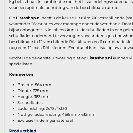
kg belastbaar. In combinatie met het Lista indelingsmateriaal k
voor een optimale benutting van de beschikbare ruimte.
Op
Listashop.nl
heeft u de keuze uit ruim 210 verschillende (st
waaronder 26 variaties voor montage onder de werkbank. Door h
bijna onbegrenst. Niet alleen kunt u de schuifladen in een geko
schuiflades naderhand te vervangen voor andere, qua bouwhoogt
beschikbaar in 12 verschilende RAL kleuren en 6 combinatiekleu
nog eens 12 extra RAL kleuren. Eventueel kan Lista op uw aanvr
Mocht u de gewenste uitvoering niet op
Listashop.nl
kunnen vi
specialisten.
Kenmerken
Breedte: 564 mm
Diepte: 725 mm
Hoogte: 383 mm
3 schuiflades
Ladeindeling: 2x75 / 1x150
Nuttige ladeafmeting: 459mm x 612mm
Exclusief indelingsmateriaal
Productblad