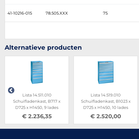
41-10216-015
78.505.XXX
75
Alternatieve producten
Lista 14.511.010
Lista 14.519.010
Schuifladenkast, B717 x
Schuifladenkast, B1023 x
D725 x H1450, 9 lades
D725 x H1450, 10 lades
€ 2.236,35
€ 2.520,00