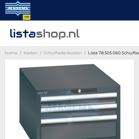
lista
shop
.nl
Home
Kasten
Schuifladenkasten
Lista 78.505.060 Schuifla