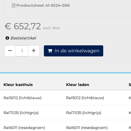
Productsheet 41-9224-006
€ 652,72
excl. btw
Bestelartikel
In de winkelwagen
Kleur kasthuis
Kleur laden
S
Ral5012 (lichtblauw)
Ral5012 (lichtblauw)
K
Ral7035 (lichtgrijs)
Ral7035 (lichtgrijs)
K
Ral6011 (resedagroen)
Ral6011 (resedagroen)
K