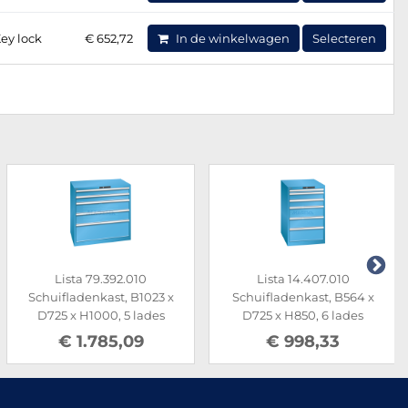
ey lock
€ 652,72
In de winkelwagen
Selecteren
Lista 79.392.010
Lista 14.407.010
Schuifladenkast, B1023 x
Schuifladenkast, B564 x
D725 x H1000, 5 lades
D725 x H850, 6 lades
€ 1.785,09
€ 998,33