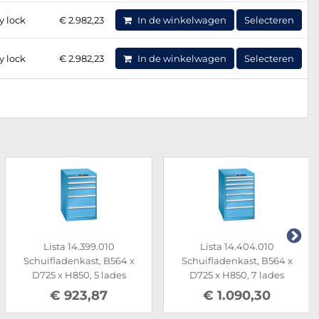
y lock
€ 2.982,23
In de winkelwagen
Selecteren
y lock
€ 2.982,23
In de winkelwagen
Selecteren
Lista 14.399.010
Lista 14.404.010
Schuifladenkast, B564 x
Schuifladenkast, B564 x
D725 x H850, 5 lades
D725 x H850, 7 lades
€ 923,87
€ 1.090,30