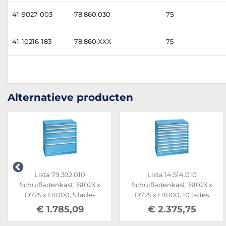
41-9027-003
78.860.030
75
41-10216-183
78.860.XXX
75
Alternatieve producten
Lista 79.392.010
Lista 14.514.010
Schuifladenkast, B1023 x
Schuifladenkast, B1023 x
D725 x H1000, 5 lades
D725 x H1000, 10 lades
€ 1.785,09
€ 2.375,75