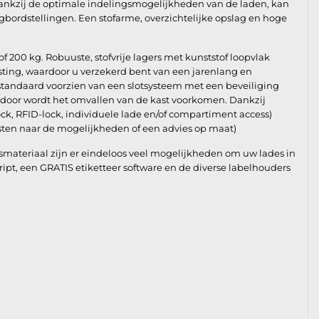
ankzij de optimale indelingsmogelijkheden van de laden, kan
gbordstellingen. Een stofarme, overzichtelijke opslag en hoge
of 200 kg. Robuuste, stofvrije lagers met kunststof loopvlak
asting, waardoor u verzekerd bent van een jarenlang en
 standaard voorzien van een slotsysteem met een beveiliging
rdoor wordt het omvallen van de kast voorkomen. Dankzij
ock, RFID-lock, individuele lade en/of compartiment access)
ten naar de mogelijkheden of een advies op maat)
materiaal zijn er eindeloos veel mogelijkheden om uw lades in
Script, een GRATIS etiketteer software en de diverse labelhouders