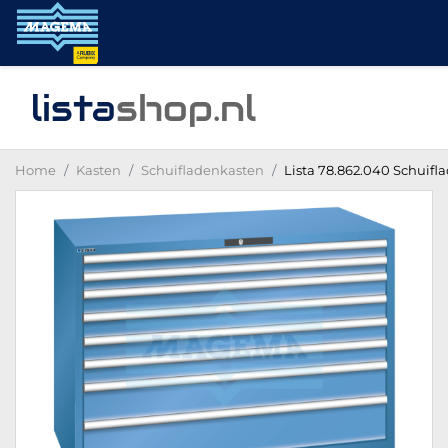
lista
shop
.nl
Home
Kasten
Schuifladenkasten
Lista 78.862.040 Schuifla