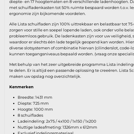
diepte- en 17 hoogtematen en 8 verschillende ladenhoogten. D
met schuifladenkasten tot 50% ruimte bespaard worden t.o.v. le
ergonomie zijn bijkomende voordelen.
Alle Lista schuifladen zijn 100% uittrekbaar en belastbaar tot 75 
zorgen voor stille en soepel lopende laden, ook onder volle bel
probleemloos gebruik. De ladenkasten zijn voor uw veiligheid,
waardoor er slechts één lade tegelijk geopend kan worden. Hie
diverse slotsystemen of combinatie hiervan (cilinderslot, code-l
kunnen toegangsniveaus bepaald worden. (vraag onze specialis
Met behulp van het zeer uitgebreide programma Lista indelings
te delen. Er is altijd een passende oplossing te creeëren. Lista 
maken uw opslag nog overzichtelijk.
Kenmerken
Breedte: 1431 mm
Diepte: 725 mm
Hoogte: 1000 mm
8 schuiflades
Ladeindeling: 2x75 / 4x100 / 1x150 / 1x200
Nuttige ladeafmeting: 1326mm x 612mm
Exclusief indelingsmateriaal