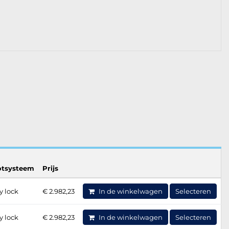
otsysteem
Prijs
y lock
€ 2.982,23
In de winkelwagen
Selecteren
y lock
€ 2.982,23
In de winkelwagen
Selecteren