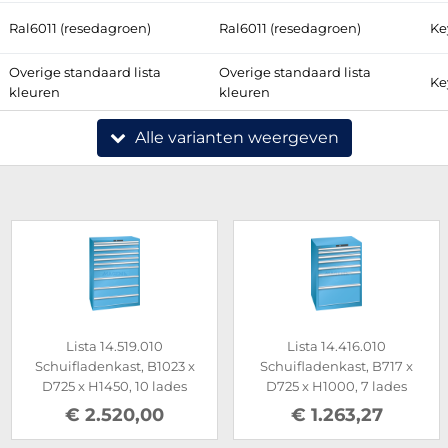
Ral6011 (resedagroen)
Ral6011 (resedagroen)
Ke
Overige standaard lista
Overige standaard lista
Ke
kleuren
kleuren
Alle varianten weergeven
Lista 14.519.010
Lista 14.416.010
Schuifladenkast, B1023 x
Schuifladenkast, B717 x
D725 x H1450, 10 lades
D725 x H1000, 7 lades
€ 2.520,00
€ 1.263,27