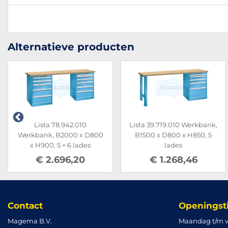
Alternatieve producten
Lista 78.942.010
Lista 39.719.010 Werkbank,
Werkbank, B2000 x D800
B1500 x D800 x H850, 5
x H900, 5 + 6 lades
lades
€ 2.696,20
€ 1.268,46
Contact
Openingst
Magema B.V.
Maandag t/m v