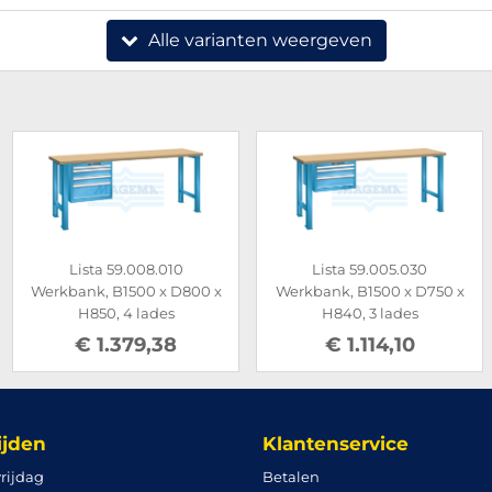
Alle varianten weergeven
Lista 59.008.010
Lista 59.005.030
Werkbank, B1500 x D800 x
Werkbank, B1500 x D750 x
H850, 4 lades
H840, 3 lades
€ 1.379,38
€ 1.114,10
ijden
Klantenservice
rijdag
Betalen