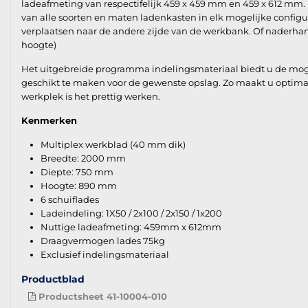
ladeafmeting van respectifelijk 459 x 459 mm en 459 x 612 mm.
van alle soorten en maten ladenkasten in elk mogelijke configu
verplaatsen naar de andere zijde van de werkbank. Of naderhan
hoogte)
Het uitgebreide programma indelingsmateriaal biedt u de mogeli
geschikt te maken voor de gewenste opslag. Zo maakt u optima
werkplek is het prettig werken.
Kenmerken
Multiplex werkblad (40 mm dik)
Breedte: 2000 mm
Diepte: 750 mm
Hoogte: 890 mm
6 schuiflades
Ladeindeling: 1X50 / 2x100 / 2x150 / 1x200
Nuttige ladeafmeting: 459mm x 612mm
Draagvermogen lades 75kg
Exclusief indelingsmateriaal
Productblad
Productsheet 41-10004-010