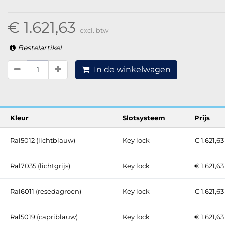
€ 1.621,63
excl. btw
Bestelartikel
In de winkelwagen
Kleur
Slotsysteem
Prijs
Ral5012 (lichtblauw)
Key lock
€ 1.621,63
Ral7035 (lichtgrijs)
Key lock
€ 1.621,63
Ral6011 (resedagroen)
Key lock
€ 1.621,63
Ral5019 (capriblauw)
Key lock
€ 1.621,63