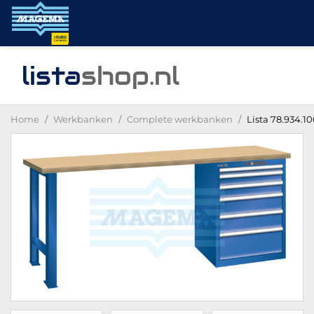
lista
shop
.nl
Home
Werkbanken
Complete werkbanken
Lista 78.934.1