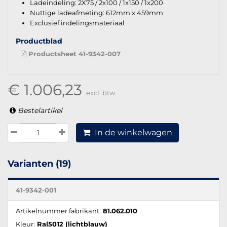
Ladeindeling: 2X75 / 2x100 / 1x150 / 1x200
Nuttige ladeafmeting: 612mm x 459mm
Exclusief indelingsmateriaal
Productblad
Productsheet 41-9342-007
€ 1.006,23
excl. btw
Bestelartikel
In de winkelwagen
Varianten (19)
41-9342-001
Artikelnummer fabrikant:
81.062.010
Kleur:
Ral5012 (lichtblauw)