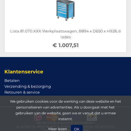
Lista 81.070.XXX Werkplaatswagen, B894 x D650 x H928, 6
lades
€ 1.007,51
Klantenservice
Betalen
Verzending & bezorging
Retouren & service
We gebruiken cookies voor de werking van deze website en het
personaliseren van advertenties. Als u doorgaat met het
gebruiken van de website, gaan we er vanuit dat u ermee
instemt.
Alle vermelde prijzen zijn exclusief btw.
De getoonde afbeeldingen kunnen afwijken van de werkelijkheid.
Meer lezen
OK
Copyright © 2026 Magema B.V.