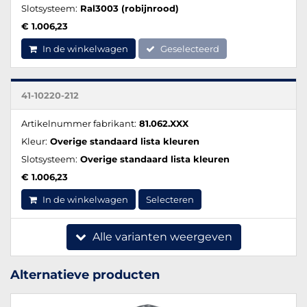
Slotsysteem:
Ral3003 (robijnrood)
€ 1.006,23
In de winkelwagen
Geselecteerd
41-10220-212
Artikelnummer fabrikant:
81.062.XXX
Kleur:
Overige standaard lista kleuren
Slotsysteem:
Overige standaard lista kleuren
€ 1.006,23
In de winkelwagen
Selecteren
Alle varianten weergeven
Alternatieve producten