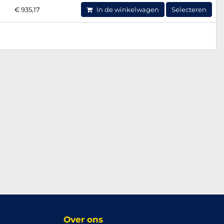
€ 935,17
In de winkelwagen
Selecteren
Over ons