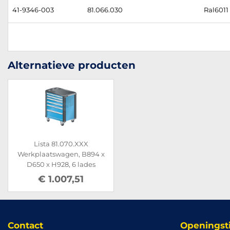
41-9346-003
81.066.030
Ral6011
Alternatieve producten
Lista 81.070.XXX
Werkplaatswagen, B894 x
D650 x H928, 6 lades
€ 1.007,51
Contact
Openingst