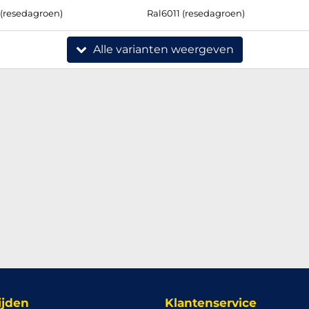
 (resedagroen)
Ral6011 (resedagroen)
Alle varianten weergeven
ijden
Klantenservice