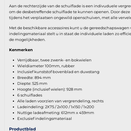
Aan de rechterzijde van de schuiflade is een indivuduele ver
om de desbetreffende schuiflade te kunnen openen. Door deze 
tijdens het verplaatsen ongewild openschuiven, met alle verve
Met de beschikbare accessoires kunt u de gereedschapswagen vo
indelingsmateriaal stelt u in staat de individuele laden zo effic
de mogelijkheden.
Kenmerken
Verrijdbaar, twee zwenk- en bokwielen
Wieldiameter 100mm, rubber
Inclusief kunststof bovenblad en duwstang
Breedte: 894 mm
Diepte: 525 mm
Hoogte (inclusief wielen): 928 mm
6 schuiflades
Alle laden voorzien van vergrendeling, rechts
Ladeindeling: 2X75 / 2x100 / 1x150 / 1x200
Nuttige ladeafmeting: 612mm x 459mm
Exclusief indelingsmateriaal
Productblad