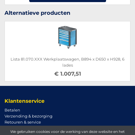
Alternatieve producten
Lista 81.070.XXX Werkplaatswagen, B894 x D650 x H928, 6
lades
€ 1.007,51
Klantenservice
Betalen
Verzending & bezorging
Retouren & service
We gebruiken cookies voor de werking van deze website en het