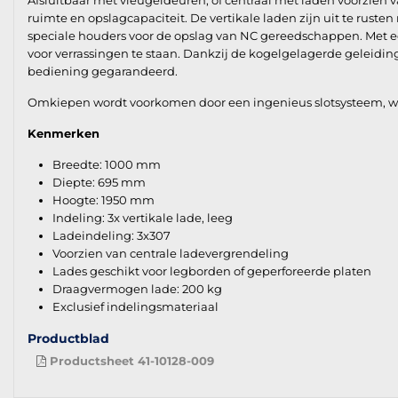
Afsluitbaar met vleugeldeuren, of centraal met laden voorzien 
ruimte en opslagcapaciteit. De vertikale laden zijn uit te rust
speciale houders voor de opslag van NC gereedschappen. Met e
voor verrassingen te staan. Dankzij de kogelgelagerde geleidinge
bediening gegarandeerd.
Omkiepen wordt voorkomen door een ingenieus slotsysteem, wel 
Kenmerken
Breedte: 1000 mm
Diepte: 695 mm
Hoogte: 1950 mm
Indeling: 3x vertikale lade, leeg
Ladeindeling: 3x307
Voorzien van centrale ladevergrendeling
Lades geschikt voor legborden of geperforeerde platen
Draagvermogen lade: 200 kg
Exclusief indelingsmateriaal
Productblad
Productsheet 41-10128-009