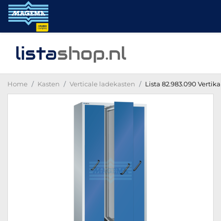
lista
shop
.nl
Home
Kasten
Verticale ladekasten
Lista 82.983.090 Vertik