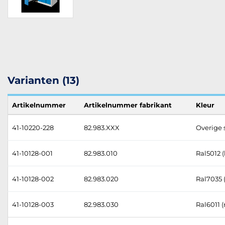
Varianten (13)
Artikelnummer
Artikelnummer fabrikant
Kleur
41-10220-228
82.983.XXX
Overige 
41-10128-001
82.983.010
Ral5012 
41-10128-002
82.983.020
Ral7035 (
41-10128-003
82.983.030
Ral6011 