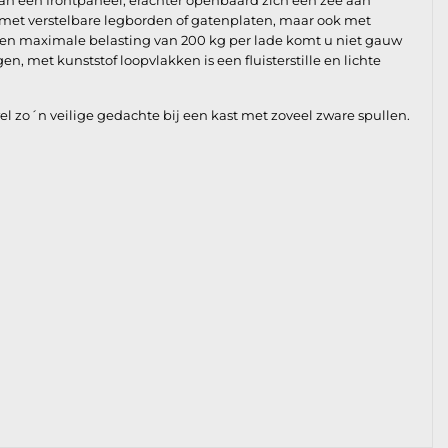
van een frontpaneel, erachter openbaard zich een zee aan
en met verstelbare legborden of gatenplaten, maar ook met
en maximale belasting van 200 kg per lade komt u niet gauw
n, met kunststof loopvlakken is een fluisterstille en lichte
zo´n veilige gedachte bij een kast met zoveel zware spullen.