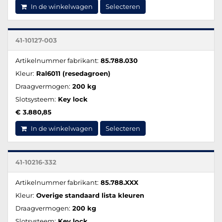
In de winkelwagen
Selecteren
41-10127-003
Artikelnummer fabrikant:
85.788.030
Kleur:
Ral6011 (resedagroen)
Draagvermogen:
200 kg
Slotsysteem:
Key lock
€ 3.880,85
In de winkelwagen
Selecteren
41-10216-332
Artikelnummer fabrikant:
85.788.XXX
Kleur:
Overige standaard lista kleuren
Draagvermogen:
200 kg
Slotsysteem:
Key lock