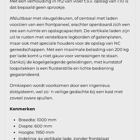
Met een verhouding in m2 van vloer t.o.v. opslag van 1:10 is
dat bepaald geen sprookje.
Afsluitbaar met vleugeldeuren, of centraal met laden
voorzien van een frontpaneel, erachter openbaard zich een
zee aan ruimte en opslagcapaciteit. De vertikale laden zijn
uit te rusten met verstelbare legborden of gatenplaten,
maar ook met speciale houders voor de opslag van NC
gereedschappen. Met een maximale belasting van 200 kg
per lade komt u niet gauw voor verrassingen te staan.
Dankzij de kogelgelagerde geleidingen, met kunststof
loopvlakken is een fluisterstille en lichte bediening
gegarandeerd.
Omkiepen wordt voorkomen door een ingenieus
slotsysteem, wel zo´n veilige gedachte bij een kast met
zoveel zware spullen.
Kenmerken
Breedte: 1000 mm
Diepte: 600 mm
Hoogte: 1950 mm
Indeling: 4x vertikale lade, zonder frontplaat