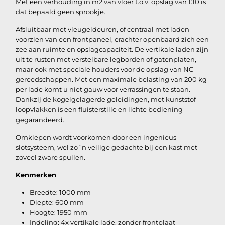
Met een verhouding in m2 van vloer t.o.v. opslag van 1:10 is
dat bepaald geen sprookje.
Afsluitbaar met vleugeldeuren, of centraal met laden
voorzien van een frontpaneel, erachter openbaard zich een
zee aan ruimte en opslagcapaciteit. De vertikale laden zijn
uit te rusten met verstelbare legborden of gatenplaten,
maar ook met speciale houders voor de opslag van NC
gereedschappen. Met een maximale belasting van 200 kg
per lade komt u niet gauw voor verrassingen te staan.
Dankzij de kogelgelagerde geleidingen, met kunststof
loopvlakken is een fluisterstille en lichte bediening
gegarandeerd.
Omkiepen wordt voorkomen door een ingenieus
slotsysteem, wel zo´n veilige gedachte bij een kast met
zoveel zware spullen.
Kenmerken
Breedte: 1000 mm
Diepte: 600 mm
Hoogte: 1950 mm
Indeling: 4x vertikale lade, zonder frontplaat