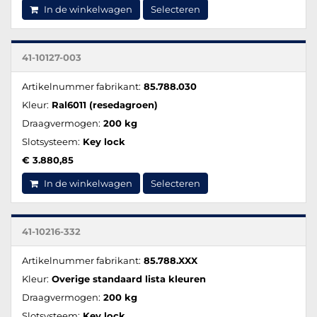
In de winkelwagen
Selecteren
41-10127-003
Artikelnummer fabrikant:
85.788.030
Kleur:
Ral6011 (resedagroen)
Draagvermogen:
200 kg
Slotsysteem:
Key lock
€ 3.880,85
In de winkelwagen
Selecteren
41-10216-332
Artikelnummer fabrikant:
85.788.XXX
Kleur:
Overige standaard lista kleuren
Draagvermogen:
200 kg
Slotsysteem:
Key lock