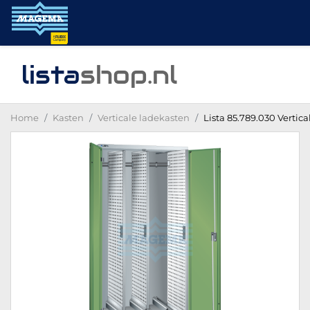
lista
shop
.nl
Home
Kasten
Verticale ladekasten
Lista 85.789.030 Vertic