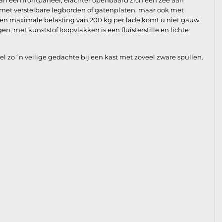
van een frontpaneel, erachter openbaard zich een zee aan
en met verstelbare legborden of gatenplaten, maar ook met
en maximale belasting van 200 kg per lade komt u niet gauw
n, met kunststof loopvlakken is een fluisterstille en lichte
zo´n veilige gedachte bij een kast met zoveel zware spullen.