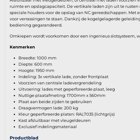
Afsluitbaar met vleugeldeuren, of centraal met laden voorzien 
ruimte en opslagcapaciteit. De vertikale laden zijn uit te rust
speciale houders voor de opslag van NC gereedschappen. Met e
voor verrassingen te staan. Dankzij de kogelgelagerde geleidinge
bediening gegarandeerd.
Omkiepen wordt voorkomen door een ingenieus slotsysteem, wel 
Kenmerken
Breedte: 1000 mm
Diepte: 600 mm
Hoogte: 1950 mm
Indeling: 3x vertikale lade, zonder frontplaat
Voorzien van centrale ladevergrendeling
Uitvoering: lades met geperforeerde plaat, leeg
Nuttige plaatafmeting: 1700mm x 560mm
Plaat aan beide zijden te gebruiken
Draagvermogen lade: 200 kg
Kleur geperforeerde platen: RAL7035 (lichtgrijs)
Kast afsluitbaar met vleugeldeuren
Exclusief indelingsmateriaal
Productblad