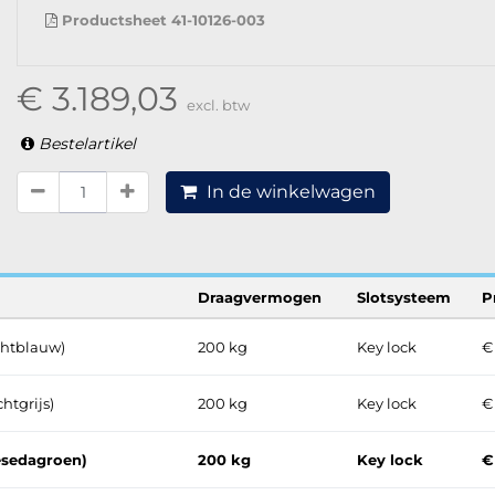
Productsheet 41-10126-003
€ 3.189,03
excl. btw
Bestelartikel
In de winkelwagen
Draagvermogen
Slotsysteem
P
ichtblauw)
200 kg
Key lock
€
chtgrijs)
200 kg
Key lock
€
resedagroen)
200 kg
Key lock
€