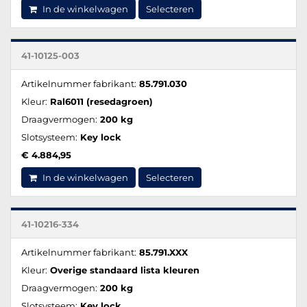
In de winkelwagen
Selecteren
41-10125-003
Artikelnummer fabrikant:
85.791.030
Kleur:
Ral6011 (resedagroen)
Draagvermogen:
200 kg
Slotsysteem:
Key lock
€ 4.884,95
In de winkelwagen
Selecteren
41-10216-334
Artikelnummer fabrikant:
85.791.XXX
Kleur:
Overige standaard lista kleuren
Draagvermogen:
200 kg
Slotsysteem:
Key lock