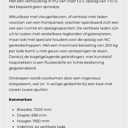
Met een verhouding in m2 van vloer t.o.v. opslag van 1:10 is
dat bepaald geen sprookje.
Afsluitbaar met vleugeldeuren, of centraal met laden
voorzien van een frontpaneel, erachter openbaard zich een
zee aan ruimte en opslagcapaciteit. De vertikale laden zijn
uit te rusten met verstelbare legborden of gatenplaten,
maar ook met speciale houders voor de opslag van NC
gereedschappen. Met een maximale belasting van 200 kg
per lade komt u niet gauw voor verrassingen te staan.
Dankzij de kogelgelagerde geleidingen, met kunststof
loopvlakken is een fluisterstille en lichte bediening
gegarandeerd.
Omkiepen wordt voorkomen door een ingenieus
slotsysteem, wel zo´n veilige gedachte bij een kast met
zoveel zware spullen.
Kenmerken
Breedte: 1000 mm
Diepte: 695 mm
Hoogte: 1950 mm
Indeling: 4x vertikale lade