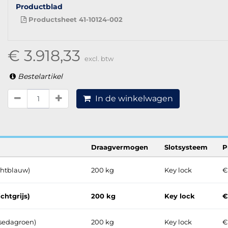
Productblad
Productsheet 41-10124-002
€ 3.918,33
excl. btw
Bestelartikel
In de winkelwagen
Draagvermogen
Slotsysteem
P
ichtblauw)
200 kg
Key lock
€
ichtgrijs)
200 kg
Key lock
€
esedagroen)
200 kg
Key lock
€