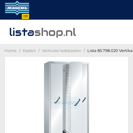
lista
shop
.nl
Home
Kasten
Verticale ladekasten
Lista 85.798.020 Vertik