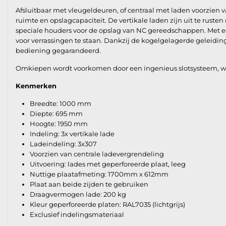
Afsluitbaar met vleugeldeuren, of centraal met laden voorzien 
ruimte en opslagcapaciteit. De vertikale laden zijn uit te rust
speciale houders voor de opslag van NC gereedschappen. Met e
voor verrassingen te staan. Dankzij de kogelgelagerde geleidinge
bediening gegarandeerd.
Omkiepen wordt voorkomen door een ingenieus slotsysteem, wel 
Kenmerken
Breedte: 1000 mm
Diepte: 695 mm
Hoogte: 1950 mm
Indeling: 3x vertikale lade
Ladeindeling: 3x307
Voorzien van centrale ladevergrendeling
Uitvoering: lades met geperforeerde plaat, leeg
Nuttige plaatafmeting: 1700mm x 612mm
Plaat aan beide zijden te gebruiken
Draagvermogen lade: 200 kg
Kleur geperforeerde platen: RAL7035 (lichtgrijs)
Exclusief indelingsmateriaal