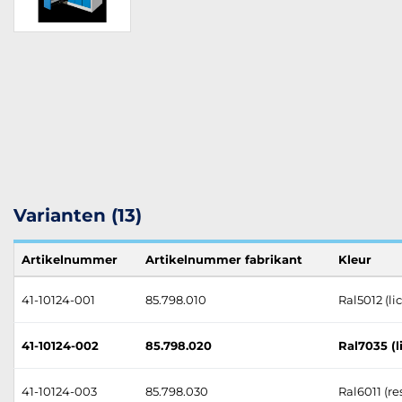
Varianten (13)
Artikelnummer
Artikelnummer fabrikant
Kleur
41-10124-001
85.798.010
Ral5012 (l
41-10124-002
85.798.020
Ral7035 (l
41-10124-003
85.798.030
Ral6011 (r