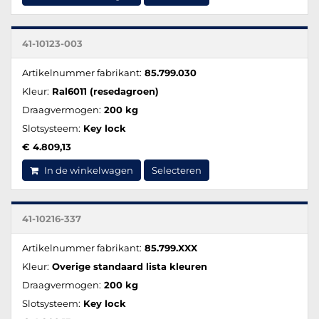
41-10123-003
Artikelnummer fabrikant:
85.799.030
Kleur:
Ral6011 (resedagroen)
Draagvermogen:
200 kg
Slotsysteem:
Key lock
€ 4.809,13
In de winkelwagen
Selecteren
41-10216-337
Artikelnummer fabrikant:
85.799.XXX
Kleur:
Overige standaard lista kleuren
Draagvermogen:
200 kg
Slotsysteem:
Key lock