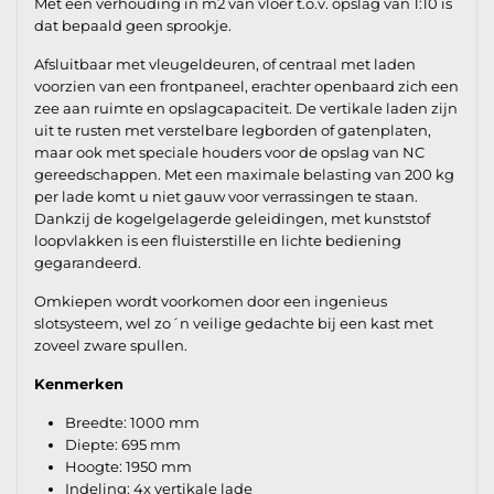
Met een verhouding in m2 van vloer t.o.v. opslag van 1:10 is
dat bepaald geen sprookje.
Afsluitbaar met vleugeldeuren, of centraal met laden
voorzien van een frontpaneel, erachter openbaard zich een
zee aan ruimte en opslagcapaciteit. De vertikale laden zijn
uit te rusten met verstelbare legborden of gatenplaten,
maar ook met speciale houders voor de opslag van NC
gereedschappen. Met een maximale belasting van 200 kg
per lade komt u niet gauw voor verrassingen te staan.
Dankzij de kogelgelagerde geleidingen, met kunststof
loopvlakken is een fluisterstille en lichte bediening
gegarandeerd.
Omkiepen wordt voorkomen door een ingenieus
slotsysteem, wel zo´n veilige gedachte bij een kast met
zoveel zware spullen.
Kenmerken
Breedte: 1000 mm
Diepte: 695 mm
Hoogte: 1950 mm
Indeling: 4x vertikale lade