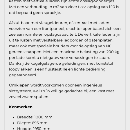
kasten met vertikale laden zijn echte opslagwondertjes.
Met een verhouding in m2 van vloer t.o.v. opslag van 1:10 is
dat bepaald geen sprookje.
Afsluitbaar met vleugeldeuren, of centraal met laden
voorzien van een frontpaneel, erachter openbaard zich een
zee aan ruimte en opslagcapaciteit. De vertikale laden zijn
uit te rusten met verstelbare legborden of gatenplaten,
maar ook met speciale houders voor de opslag van NC
gereedschappen. Met een maximale belasting van 200 kg
per lade komt u niet gauw voor verrassingen te staan.
Dankzij de kogelgelagerde geleidingen, met kunststof
loopvlakken is een fluisterstille en lichte bediening
gegarandeerd.
Omkiepen wordt voorkomen door een ingenieus
slotsysteem, wel zo´n veilige gedachte bij een kast met
zoveel zware spullen.
Kenmerken
Breedte: 1000 mm
Diepte: 695 mm
Hoogte: 1950 mm