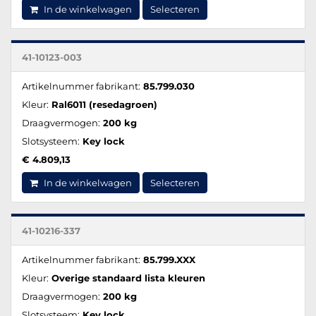
In de winkelwagen
Selecteren
41-10123-003
Artikelnummer fabrikant:
85.799.030
Kleur:
Ral6011 (resedagroen)
Draagvermogen:
200 kg
Slotsysteem:
Key lock
€ 4.809,13
In de winkelwagen
Selecteren
41-10216-337
Artikelnummer fabrikant:
85.799.XXX
Kleur:
Overige standaard lista kleuren
Draagvermogen:
200 kg
Slotsysteem:
Key lock