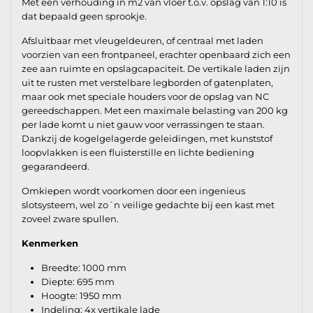
Met een verhouding in m2 van vloer t.o.v. opslag van 1:10 is
dat bepaald geen sprookje.
Afsluitbaar met vleugeldeuren, of centraal met laden
voorzien van een frontpaneel, erachter openbaard zich een
zee aan ruimte en opslagcapaciteit. De vertikale laden zijn
uit te rusten met verstelbare legborden of gatenplaten,
maar ook met speciale houders voor de opslag van NC
gereedschappen. Met een maximale belasting van 200 kg
per lade komt u niet gauw voor verrassingen te staan.
Dankzij de kogelgelagerde geleidingen, met kunststof
loopvlakken is een fluisterstille en lichte bediening
gegarandeerd.
Omkiepen wordt voorkomen door een ingenieus
slotsysteem, wel zo´n veilige gedachte bij een kast met
zoveel zware spullen.
Kenmerken
Breedte: 1000 mm
Diepte: 695 mm
Hoogte: 1950 mm
Indeling: 4x vertikale lade