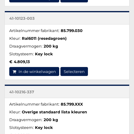
41-10123-003
Artikelnummer fabrikant:
85.799.030
Kleur:
Ral6011 (resedagroen)
Draagvermogen:
200 kg
Slotsysteem:
Key lock
€ 4.809,13
In de winkelwagen
Selecteren
41-10216-337
Artikelnummer fabrikant:
85.799.XXX
Kleur:
Overige standaard lista kleuren
Draagvermogen:
200 kg
Slotsysteem:
Key lock