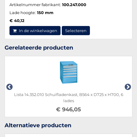
Artikelnummer fabrikant:
100.247.000
Lade hoogte:
150 mm
€ 40,12
In de winkelwagen
Selecteren
Gerelateerde producten
5 x H700, 6
Lista 14.399.010 Schuifladenkast, B564 x D725 
lades
€ 923,87
Alternatieve producten