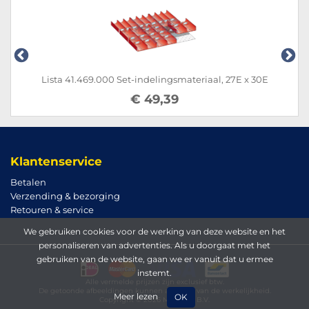
elingsmateriaal, 27E x 30E
Lista 100.380.000 Set-indel
9,39
€ 64
Klantenservice
Betalen
Verzending & bezorging
Retouren & service
We gebruiken cookies voor de werking van deze website en het
personaliseren van advertenties. Als u doorgaat met het
gebruiken van de website, gaan we er vanuit dat u ermee
instemt.
Alle vermelde prijzen zijn exclusief btw.
De getoonde afbeeldingen kunnen afwijken van de werkelijkheid.
Meer lezen
OK
Copyright © 2026 Magema B.V.