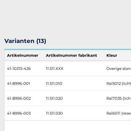
Varianten (13)
Artikelnummer
Artikelnummer fabrikant
Kleur
41-10215-426
11.511.XXX
Overige stan
41-8996-001
11.511.010
Ral5012 (lic
41-8996-002
11.511.020
Ral7035 (licht
41-8996-003
11.511.030
Ral6011 (res