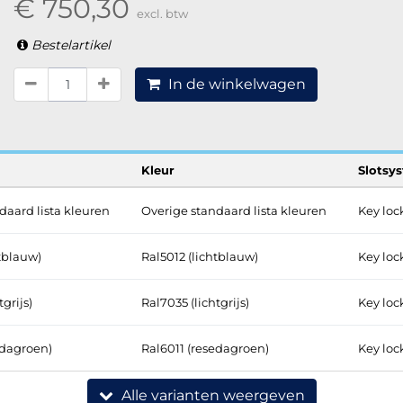
€ 750,30
excl. btw
Bestelartikel
In de winkelwagen
Kleur
Slotsy
daard lista kleuren
Overige standaard lista kleuren
Key loc
htblauw)
Ral5012 (lichtblauw)
Key loc
grijs)
Ral7035 (lichtgrijs)
Key loc
edagroen)
Ral6011 (resedagroen)
Key loc
Alle varianten weergeven