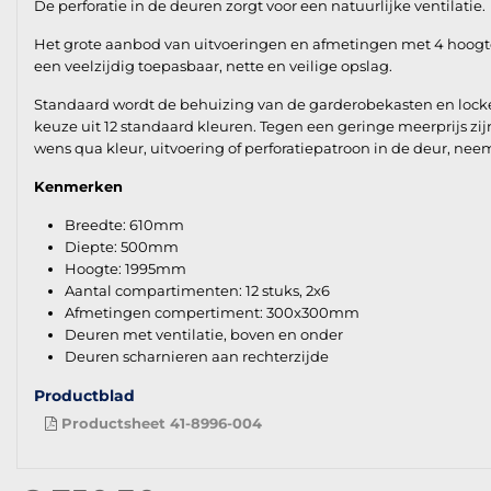
De perforatie in de deuren zorgt voor een natuurlijke ventilatie.
Het grote aanbod van uitvoeringen en afmetingen met 4 hoogte en
een veelzijdig toepasbaar, nette en veilige opslag.
Standaard wordt de behuizing van de garderobekasten en lockers
keuze uit 12 standaard kleuren. Tegen een geringe meerprijs zij
wens qua kleur, uitvoering of perforatiepatroon in de deur, ne
Kenmerken
Breedte: 610mm
Diepte: 500mm
Hoogte: 1995mm
Aantal compartimenten: 12 stuks, 2x6
Afmetingen compertiment: 300x300mm
Deuren met ventilatie, boven en onder
Deuren scharnieren aan rechterzijde
Productblad
Productsheet 41-8996-004